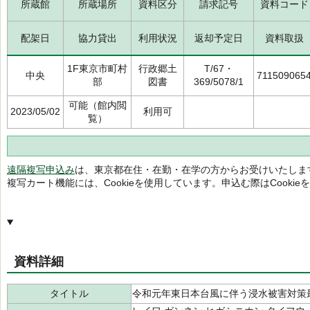
所蔵館
所蔵場所
資料区分
請求記号
資料コード
配架日
協力貸出
利用状況
返却予定日
資料取扱
1F東京市町村
行政郷土
T/67・
中央
711509065
部
図書
369/5078/1
可能（館内閲
2023/05/02
利用可
覧）
遠隔複写申込み
は、東京都在住・在勤・在学の方からお受けいたしま
複写カート機能には、Cookieを使用しています。申込む際はCooki
資料詳細
タイトル
令和元年東日本台風に伴う浸水被害対策