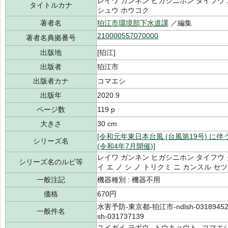
レイワ ガンネン ヒガシニホン タイフウ 
タイトルカナ
シュウ ホウコク
著者名
狛江市環境部下水道課
／編集
210000557070000
著者名典拠番号
出版地
[狛江]
出版者
狛江市
出版者カナ
コマエシ
出版年
2020.9
ページ数
119 p
大きさ
30 cm
[令和元年東日本台風 (台風第19号) 
シリーズ名
(令和4年7月開催)]
レイワ ガンネン ヒガシニホン タイフウ 
シリーズ名のルビ等
イ エ ノ シ ノ トリクミ ニ カンスル セ
一般注記
機器種別 : 機器不用
価格
670円
水害予防-東京都-狛江市-ndlsh-0318945
一般件名
sh-031737139
スイガイ ヨボウ--トウキョウト--コマエシ,