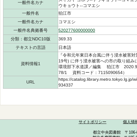
一般件名カナ
ウキョウト--コマエシ
一般件名
狛江市
一般件名カナ
コマエシ
一般件名典拠番号
520277600000000
分類：都立NDC10版
369.33
テキストの言語
日本語
『令和元年東日本台風に伴う浸水被害対策
19号) に伴う浸水被害への市の取り組みに
資料情報1
環境部下水道課／編集 狛江市 2020.9
78/1 資料コード：7115090654）
https://catalog.library.metro.tokyo.lg.jp
URL
934337
サイトポリシー
個人情
都立中央図書館 〒106-857