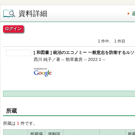
資料詳細
ログイン
1 件中、 1 件目
[ 和図書 ] 統治のエコノミー 一般意志を防衛するルソ
西川 純子／著 -- 勁草書房 -- 2022.1 --
所蔵
所蔵は
1
件です。
所蔵場
資料区
所