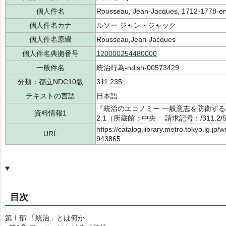
個人件名
Rousseau, Jean-Jacques, 1712-1778-en
個人件名カナ
ルソー ジャン・ジャック
個人件名原綴
Rousseau,Jean‐Jacques
個人件名典拠番号
120000254480000
一般件名
統治行為-ndlsh-00573429
分類：都立NDC10版
311.235
テキストの言語
日本語
『統治のエコノミー 一般意志を防衛する
資料情報1
2.1（所蔵館：中央 請求記号：/311.2/55
https://catalog.library.metro.tokyo.lg.jp
URL
943865
目次
第Ⅰ部 「統治」とは何か