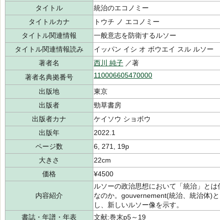
タイトル
統治のエコノミー
タイトルカナ
トウチ ノ エコノミー
タイトル関連情報
一般意志を防衛するルソー
タイトル関連情報読み
イッパン イシ オ ボウエイ スル ルソー
著者名
西川 純子
／著
110006605470000
著者名典拠番号
出版地
東京
出版者
勁草書房
出版者カナ
ケイソウ ショボウ
出版年
2022.1
ページ数
6, 271, 19p
大きさ
22cm
価格
¥4500
ルソーの政治思想において「統治」とは
内容紹介
なのか。gouvernement(統治、統
し、新しいルソー像を示す。
書誌・年譜・年表
文献:巻末p5～19