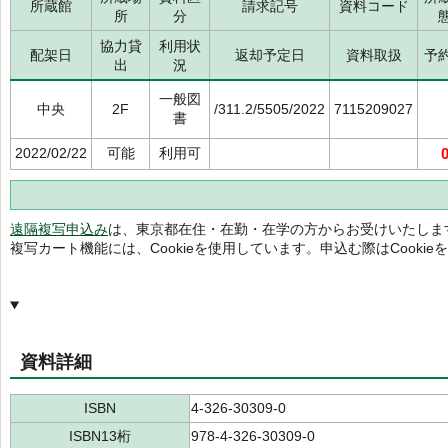
所蔵館
請求記号
資料コード
所
分
協力貸
利用状
配架日
返却予定日
資料取扱
予
出
況
一般図
中央
2F
/311.2/5505/2022
7115209027
書
2022/02/22
可能
利用可
遠隔複写申込み
は、東京都在住・在勤・在学の方からお受けいたしま
複写カート機能には、Cookieを使用しています。申込む際はCooki
資料詳細
ISBN
4-326-30309-0
ISBN13桁
978-4-326-30309-0