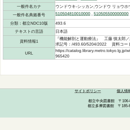
一般件名カナ
ウンドウキ-シッカン,ウンドウ リョウホ
510504810010000
,
510505500000000
一般件名典拠番号
分類：都立NDC10版
493.6
テキストの言語
日本語
『機能解剖と運動療法』 工藤 慎太郎／
資料情報1
求記号：/493.60/5204/2022 資料コー
https://catalog.library.metro.tokyo.lg.jp
URL
965420
サイトポリシー
個人情
都立中央図書館 〒106-857
都立多摩図書館 〒185-852