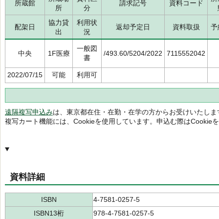
所蔵館
請求記号
資料コード
所
分
協力貸
利用状
配架日
返却予定日
資料取扱
予
出
況
一般図
中央
1F医療
/493.60/5204/2022
7115552042
書
2022/07/15
可能
利用可
遠隔複写申込み
は、東京都在住・在勤・在学の方からお受けいたしま
複写カート機能には、Cookieを使用しています。申込む際はCooki
資料詳細
ISBN
4-7581-0257-5
ISBN13桁
978-4-7581-0257-5