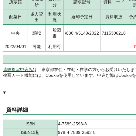
所蔵館
請求記号
資料コード
所
分
協力貸
利用状
配架日
返却予定日
資料取扱
予
出
況
一般図
中央
3階B
/830.4/5149/2022
7115306218
書
2022/04/01
可能
利用可
遠隔複写申込み
は、東京都在住・在勤・在学の方からお受けいたしま
複写カート機能には、Cookieを使用しています。申込む際はCooki
資料詳細
ISBN
4-7589-2593-8
ISBN13桁
978-4-7589-2593-8