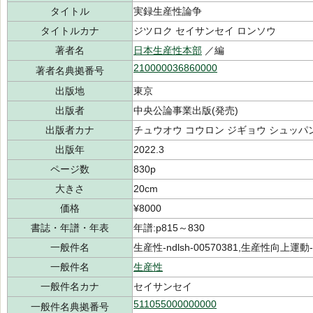
タイトル
実録生産性論争
タイトルカナ
ジツロク セイサンセイ ロンソウ
著者名
日本生産性本部
／編
210000036860000
著者名典拠番号
出版地
東京
出版者
中央公論事業出版(発売)
出版者カナ
チュウオウ コウロン ジギョウ シュッパ
出版年
2022.3
ページ数
830p
大きさ
20cm
価格
¥8000
書誌・年譜・年表
年譜:p815～830
一般件名
生産性-ndlsh-00570381,生産性向上運動-nd
一般件名
生産性
一般件名カナ
セイサンセイ
511055000000000
一般件名典拠番号