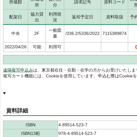
所蔵館
請求記号
資料コード
所
分
協力貸
利用状
配架日
返却予定日
資料取扱
予
出
況
一般図
中央
2F
/336.2/5336/2022
7115389874
書
2022/04/26
可能
利用可
遠隔複写申込み
は、東京都在住・在勤・在学の方からお受けいたしま
複写カート機能には、Cookieを使用しています。申込む際はCooki
資料詳細
ISBN
4-89514-523-7
ISBN13桁
978-4-89514-523-7