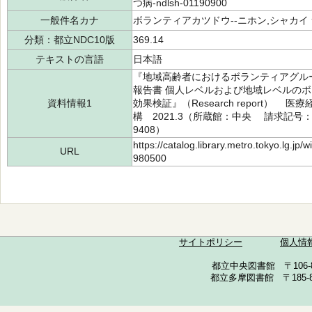
つ病-ndlsh-01190900
一般件名カナ
ボランティアカツドウ--ニホン,シャカイ 
分類：都立NDC10版
369.14
テキストの言語
日本語
『地域高齢者におけるボランティアグル
報告書 個人レベルおよび地域レベルの
資料情報1
効果検証』（Research report
構 2021.3（所蔵館：中央 請求記号：D/3
9408）
https://catalog.library.metro.tokyo.lg.jp
URL
980500
サイトポリシー
個人情
都立中央図書館 〒106-857
都立多摩図書館 〒185-852