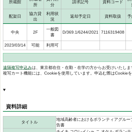
所蔵館
請求記号
資料コード
所
分
協力貸
利用状
配架日
返却予定日
資料取扱
予
出
況
一般図
中央
2F
D/369.1/6244/2021
7116319408
書
2023/03/14
可能
利用可
遠隔複写申込み
は、東京都在住・在勤・在学の方からお受けいたしま
複写カート機能には、Cookieを使用しています。申込む際はCooki
資料詳細
地域高齢者におけるボランティアグルー
タイトル
告書
チイキ コウレイシャ ニ オケル ボランテ