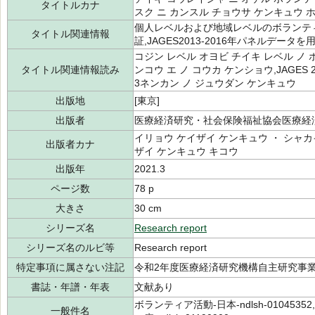
タイトルカナ
スク ニ カンスル チョウサ ケンキュウ 
個人レベルおよび地域レベルのボランテ
タイトル関連情報
証,JAGES2013-2016年パネルデー
コジン レベル オヨビ チイキ レベル ノ 
タイトル関連情報読み
ンコウ エ ノ コウカ ケンショウ,JAGES 2
3ネンカン ノ ジュウダン ケンキュウ
出版地
[東京]
出版者
医療経済研究・社会保険福祉協会医療経
イリョウ ケイザイ ケンキュウ ・ シャカ
出版者カナ
ザイ ケンキュウ キコウ
出版年
2021.3
ページ数
78 p
大きさ
30 cm
シリーズ名
Research report
シリーズ名のルビ等
Research report
特定事項に属さない注記
令和2年度医療経済研究機構自主研究事
書誌・年譜・年表
文献あり
ボランティア活動-日本-ndlsh-01045352,
一般件名