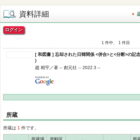
資料詳細
ログイン
1 件中、 1 件目
[ 和図書 ] 忘却された日韓関係 <併合>と<分断>の記念
)
趙 相宇／著 -- 創元社 -- 2022.3 --
所蔵
所蔵は
1
件です。
所蔵場
資料区
所