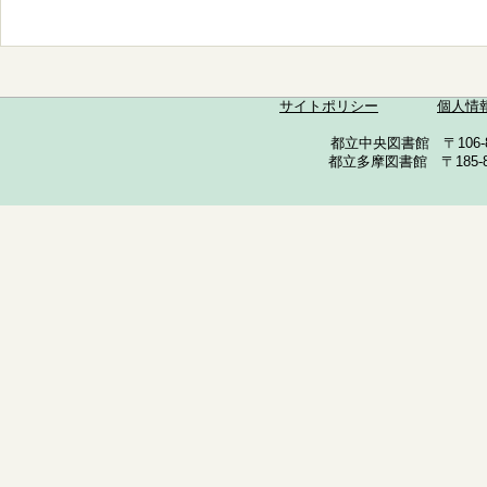
サイトポリシー
個人情
都立中央図書館 〒106-857
都立多摩図書館 〒185-852