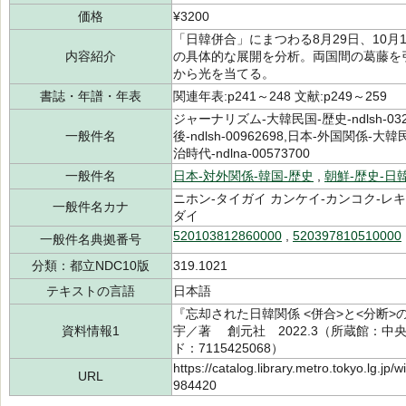
価格
¥3200
「日韓併合」にまつわる8月29日、10月
内容紹介
の具体的な展開を分析。両国間の葛藤を
から光を当てる。
書誌・年譜・年表
関連年表:p241～248 文献:p249～259
ジャーナリズム-大韓民国-歴史-ndlsh-03
一般件名
後-ndlsh-00962698,日本-外国関係-大韓
治時代-ndlna-00573700
一般件名
日本-対外関係-韓国-歴史
,
朝鮮-歴史-日韓
ニホン-タイガイ カンケイ-カンコク-レキ
一般件名カナ
ダイ
520103812860000
,
520397810510000
一般件名典拠番号
分類：都立NDC10版
319.1021
テキストの言語
日本語
『忘却された日韓関係 <併合>と<分断>
資料情報1
宇／著 創元社 2022.3（所蔵館：中央 請
ド：7115425068）
https://catalog.library.metro.tokyo.lg.jp
URL
984420