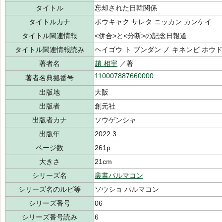
タイトル
忘却された日韓関係
タイトルカナ
ボウキャク サレタ ニッカン カンケイ
タイトル関連情報
<併合>と<分断>の記念日報道
タイトル関連情報読み
ヘイゴウ ト ブンダン ノ キネンビ ホウ
著者名
趙 相宇
／著
110007887660000
著者名典拠番号
出版地
大阪
出版者
創元社
出版者カナ
ソウゲンシャ
出版年
2022.3
ページ数
261p
大きさ
21cm
シリーズ名
叢書パルマコン
シリーズ名のルビ等
ソウショ パルマコン
シリーズ番号
06
シリーズ番号読み
6