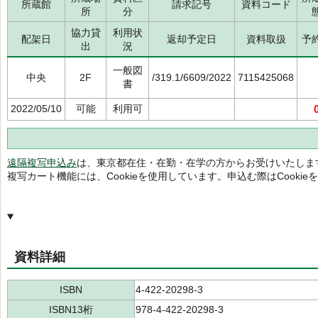
所蔵館
請求記号
資料コード
所
分
協力貸
利用状
配架日
返却予定日
資料取扱
予
出
況
一般図
中央
2F
/319.1/6609/2022
7115425068
書
2022/05/10
可能
利用可
遠隔複写申込み
は、東京都在住・在勤・在学の方からお受けいたしま
複写カート機能には、Cookieを使用しています。申込む際はCooki
資料詳細
ISBN
4-422-20298-3
ISBN13桁
978-4-422-20298-3