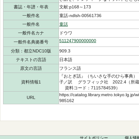
書誌・年譜・年表
文献:p168～173
一般件名
童話-ndlsh-00561736
一般件名
童話
一般件名カナ
ドウワ
511247900000000
一般件名典拠番号
分類：都立NDC10版
909.3
テキストの言語
日本語
原文の言語
フランス語
『おとぎ話』（ちいさな手のひら事典） 
資料情報1
子／訳 グラフィック社 2022.4（所蔵館：
資料コード：7115784539）
https://catalog.library.metro.tokyo.lg.jp
URL
985162
サイトポリシー
個人情