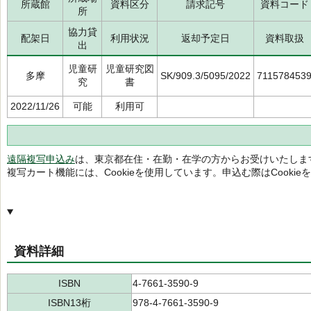
所蔵館
資料区分
請求記号
資料コード
所
協力貸
配架日
利用状況
返却予定日
資料取扱
出
児童研
児童研究図
多摩
SK/909.3/5095/2022
711578453
究
書
2022/11/26
可能
利用可
遠隔複写申込み
は、東京都在住・在勤・在学の方からお受けいたしま
複写カート機能には、Cookieを使用しています。申込む際はCooki
資料詳細
ISBN
4-7661-3590-9
ISBN13桁
978-4-7661-3590-9