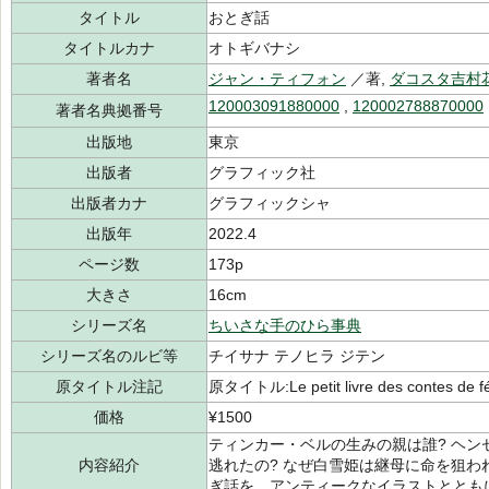
タイトル
おとぎ話
タイトルカナ
オトギバナシ
著者名
ジャン・ティフォン
／著,
ダコスタ吉村
120003091880000
,
120002788870000
著者名典拠番号
出版地
東京
出版者
グラフィック社
出版者カナ
グラフィックシャ
出版年
2022.4
ページ数
173p
大きさ
16cm
シリーズ名
ちいさな手のひら事典
シリーズ名のルビ等
チイサナ テノヒラ ジテン
原タイトル注記
原タイトル:Le petit livre des contes de f
価格
¥1500
ティンカー・ベルの生みの親は誰? ヘ
内容紹介
逃れたの? なぜ白雪姫は継母に命を狙わ
ぎ話を、アンティークなイラストととも