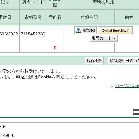
求記号
資料コード
資料の利用
態
予定日
資料取扱
予約数
付録注記
備考
配架図
Digital BookShelf
5696/2022
7115451380
0
在学の方からお受けいたします。
ています。申込む際はCookieを有効にしてください。
ページの先
8-6
-1498-6