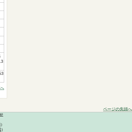
出
13
53
頭へ
ページの先頭へ
せ
図
）
図
）