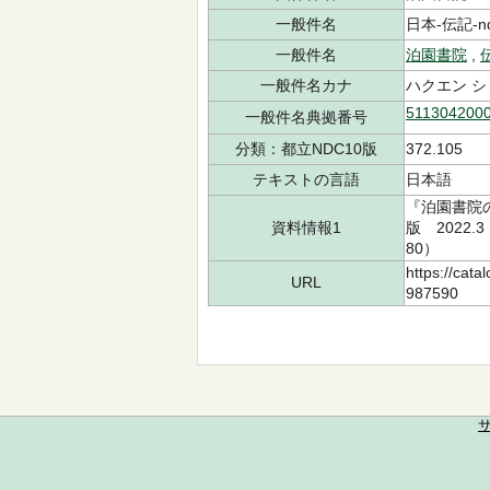
一般件名
日本-伝記-ndl
一般件名
泊園書院
,
一般件名カナ
ハクエン シ
511304200
一般件名典拠番号
分類：都立NDC10版
372.105
テキストの言語
日本語
『泊園書院
資料情報1
版 2022.
80）
https://cata
URL
987590