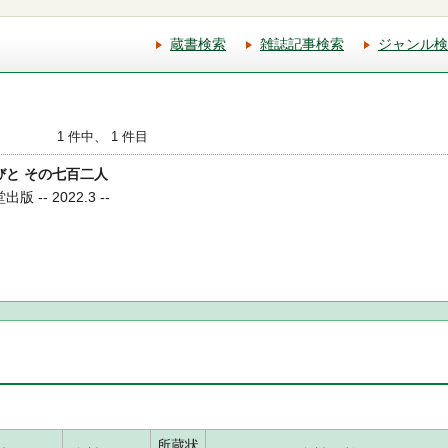
蔵書検索
雑誌記事検索
ジャンル検
1 件中、 1 件目
人びと その七百二人
 -- 2022.3 --
所蔵状