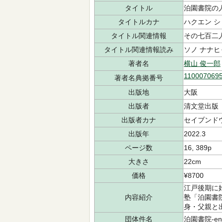
タイトル
泊園書院の
タイトルカナ
ハクエン シ
タイトル関連情報
その七百二
タイトル関連情報読み
ソノ ナナ
著者名
横山 俊一郎
110007069
著者名典拠番号
出版地
大阪
出版者
清文堂出版
出版者カナ
セイブンド
出版年
2022.3
ページ数
16, 389p
大きさ
22cm
価格
¥8700
江戸後期に
内容紹介
塾「泊園書
身・父親と
団体件名
泊園書院-enti