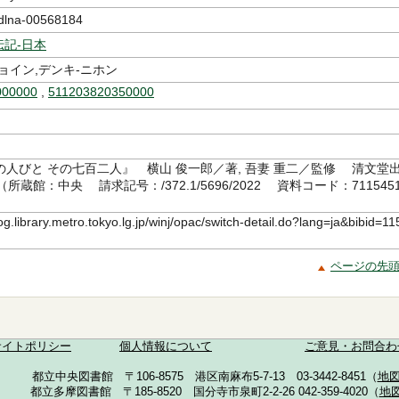
na-00568184
伝記-日本
ョイン,デンキ-ニホン
000000
,
511203820350000
の人びと その七百二人』 横山 俊一郎／著, 吾妻 重二／監修 清文堂
3（所蔵館：中央 請求記号：/372.1/5696/2022 資料コード：711545
log.library.metro.tokyo.lg.jp/winj/opac/switch-detail.do?lang=ja&bibid=11
ページの先
サイトポリシー
個人情報について
ご意見・お問合わ
都立中央図書館 〒106-8575 港区南麻布5-7-13 03-3442-8451（
地
都立多摩図書館 〒185-8520 国分寺市泉町2-2-26 042-359-4020（
地