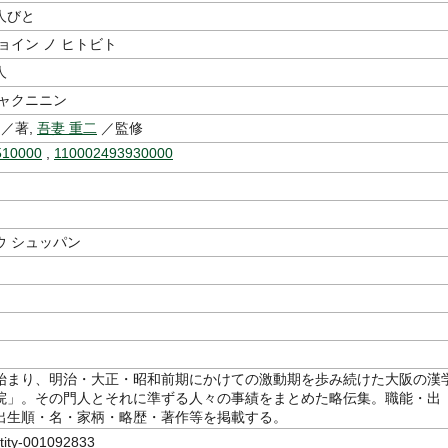
人びと
ョイン ノ ヒトビト
人
ヒャクニニン
／著,
吾妻 重二
／監修
510000
,
110002493930000
ウ シュッパン
始まり、明治・大正・昭和前期にかけての激動期を歩み続けた大阪の漢
院」。その門人とそれに準ずる人々の事績をまとめた略伝集。職能・出
出生順・名・家柄・略歴・著作等を掲載する。
ty-001092833