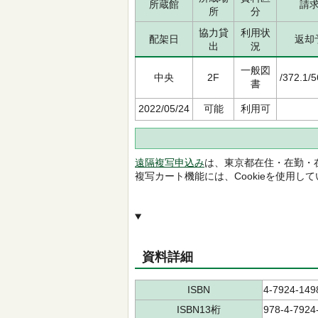
所蔵館
請
所
分
協力貸
利用状
配架日
返却
出
況
一般図
中央
2F
/372.1/
書
2022/05/24
可能
利用可
遠隔複写申込み
は、東京都在住・在勤・
複写カート機能には、Cookieを使用し
資料詳細
ISBN
4-7924-149
ISBN13桁
978-4-7924