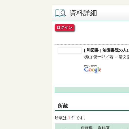
資料詳細
ログイン
[ 和図書 ] 泊園書院の
横山 俊一郎／著 -- 清文堂出版
所蔵
所蔵は
1
件です。
所蔵場
資料区