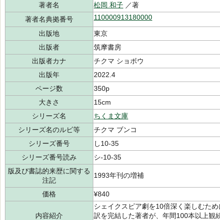
著者名
松岡 和子
／著
110000913180000
著者名典拠番号
出版地
東京
出版者
筑摩書房
出版者カナ
チクマ ショボウ
出版年
2022.4
ページ数
350p
大きさ
15cm
シリーズ名
ちくま文庫
シリーズ名のルビ等
チクマ ブンコ
シリーズ番号
し10-35
シリーズ番号読み
シ-10-35
版及び書誌的来歴に関する
1993年刊の増補
注記
価格
¥840
シェイクスピア劇を10倍深く楽しむため
内容紹介
訳を完結した著者が、年間100本以上