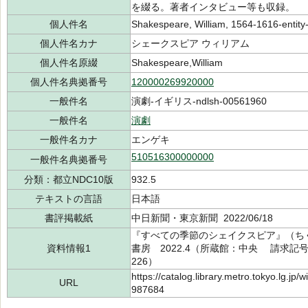
を綴る。著者インタビュー等も収録。
個人件名
Shakespeare, William, 1564-1616-entit
個人件名カナ
シェークスピア ウィリアム
個人件名原綴
Shakespeare,William
個人件名典拠番号
120000269920000
一般件名
演劇-イギリス-ndlsh-00561960
一般件名
演劇
一般件名カナ
エンゲキ
510516300000000
一般件名典拠番号
分類：都立NDC10版
932.5
テキストの言語
日本語
書評掲載紙
中日新聞・東京新聞 2022/06/18
『すべての季節のシェイクスピア』（ちくま
資料情報1
書房 2022.4（所蔵館：中央 請求記号：S/
226）
https://catalog.library.metro.tokyo.lg.jp
URL
987684