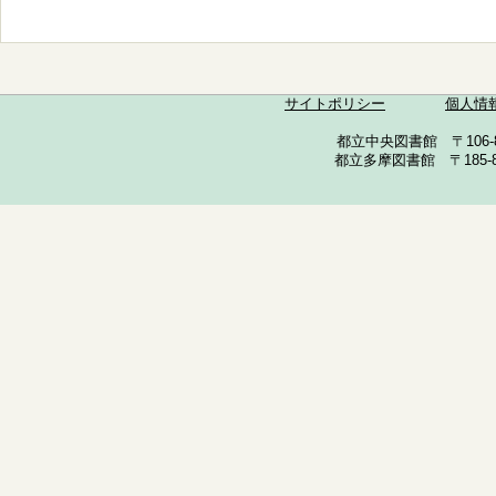
サイトポリシー
個人情
都立中央図書館 〒106-857
都立多摩図書館 〒185-852