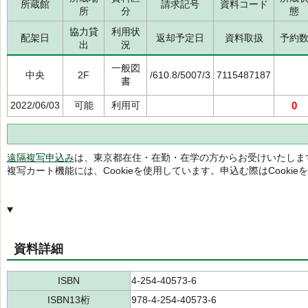
所蔵館
請求記号
資料コード
所
分
態
協力貸
利用状
配架日
返却予定日
資料取扱
予約
出
況
一般図
中央
2F
/610.8/5007/3
7115487187
書
2022/06/03
可能
利用可
0
遠隔複写申込み
は、東京都在住・在勤・在学の方からお受けいたしま
複写カート機能には、Cookieを使用しています。申込む際はCooki
資料詳細
ISBN
4-254-40573-6
ISBN13桁
978-4-254-40573-6