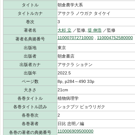
タイトル
朝倉農学大系
タイトルカナ
アサクラ ノウガク タイケイ
巻次
3
著者名
大杉 立
／監修,
堤 伸浩
／監修
110007072710000
,
110004752580000
著者名典拠番号
出版地
東京
出版者
朝倉書店
出版者カナ
アサクラ ショテン
出版年
2022.5
ページ数
8p, p284～490 33p
大きさ
21cm
各巻タイトル
植物病理学
各巻タイトル読み
ショクブツ ビョウリガク
各巻巻次
2
各巻著者
日比 忠明／編
110006909500000
各巻の著者の典拠番号