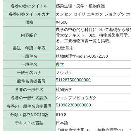
各巻の巻のタイトル
感染生理・疫学・植物保護
各巻の巻タイトルカナ
カンセン セイリ エキガク ショクブツ ホ
価格
¥4500
農学の中心的な科目について基礎から最
内容紹介
骨太なテキスト。3は、植物感染生理学
る。主要植物病害一覧も掲載。
書誌・年譜・年表
文献:章末
一般件名
植物病理学-ndlsh-00572138
一般件名
農学
一般件名カナ
ノウガク
511287500000000
一般件名典拠番号
各巻の一般件名
植物病学
各巻の一般件名読み
ショクブツビョウガク
510982300000000
各巻の一般件名典拠番号
分類：都立NDC10版
610.8
テキストの言語
日本語
『朝倉農学大系 3』（ 植物病理学 2） 