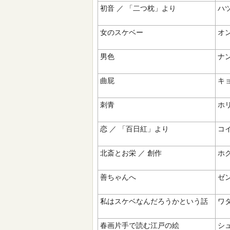
初音 ／ 「二つ枕」より
ハ
女のスケベー
オン
男色
ナ
曲屁
キ
刺青
ホ
恋 ／ 「百日紅」より
コ
北斎とお栄 ／ 創作
ホク
善ちゃんへ
ゼ
私はスケベなんだろうかという話
ワタ
春画片手で読む江戸の絵
シュ