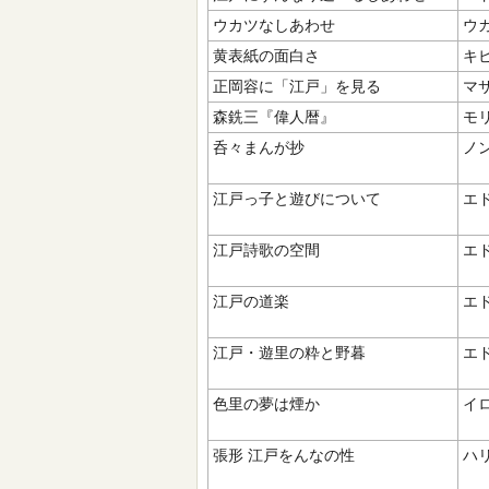
ウカツなしあわせ
ウカ
黄表紙の面白さ
キ
正岡容に「江戸」を見る
マサ
森銑三『偉人暦』
モ
呑々まんが抄
ノ
江戸っ子と遊びについて
エド
江戸詩歌の空間
エド
江戸の道楽
エド
江戸・遊里の粋と野暮
エド
色里の夢は煙か
イロ
張形 江戸をんなの性
ハリ