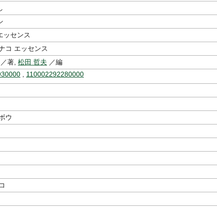
し
シ
エッセンス
ナコ エッセンス
／著,
松田 哲夫
／編
930000
,
110002292280000
ボウ
コ