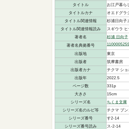
タイトル
お江戸暮ら
タイトルカナ
オエドグラ
タイトル関連情報
杉浦日向子
タイトル関連情報読み
スギウラ ヒ
著者名
杉浦 日向子
110000525
著者名典拠番号
出版地
東京
出版者
筑摩書房
出版者カナ
チクマ ショ
出版年
2022.5
ページ数
331p
大きさ
15cm
シリーズ名
ちくま文庫
シリーズ名のルビ等
チクマ ブン
シリーズ番号
す2-14
シリーズ番号読み
ス-2-14