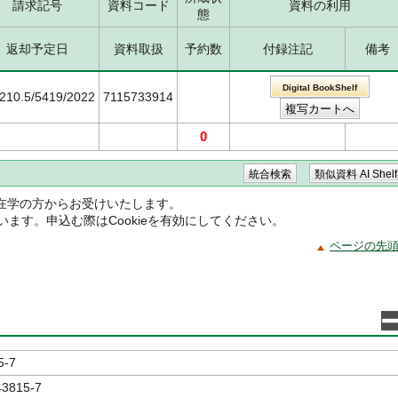
請求記号
資料コード
資料の利用
態
返却予定日
資料取扱
予約数
付録注記
備考
Digital BookShelf
210.5/5419/2022
7115733914
0
在学の方からお受けいたします。
ています。申込む際はCookieを有効にしてください。
ページの先
5-7
43815-7