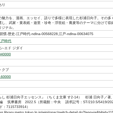
あり
の魅力を、漫画、エッセイ、語りで多様に表現した杉浦日向子。その多
選し、武家・黄表紙・遊里・珍奇・浮世絵・蕎麦等のテーマに分けて収
リジナル。
-歴史-江戸時代-ndlna-00568228,江戸-ndlna-00634075
江戸時代
シ-エド ジダイ
340000
トクブ
160000
し 杉浦日向子エッセンス』（ちくま文庫 す2-14） 杉浦 日向子／著,
 筑摩書房 2022.5（所蔵館：中央 請求記号：ST/210.5/5419/20
7115733914）
log.library.metro.tokyo.lg.jp/winj/opac/switch-detail.do?lang=ja&bibid=11