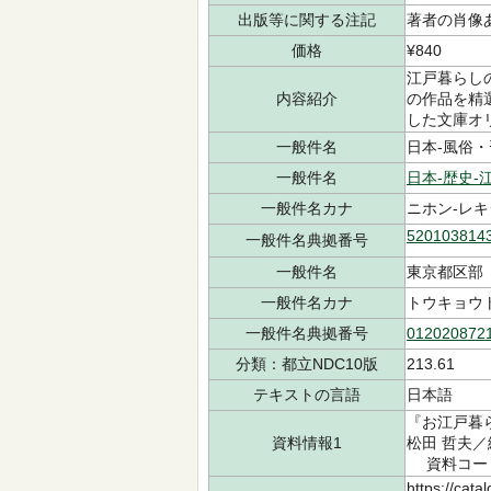
出版等に関する注記
著者の肖像
価格
¥840
江戸暮らし
内容紹介
の作品を精
した文庫オ
一般件名
日本-風俗・習慣
一般件名
日本-歴史-
一般件名カナ
ニホン-レキ
520103814
一般件名典拠番号
一般件名
東京都区部
一般件名カナ
トウキョウ
一般件名典拠番号
012020872
分類：都立NDC10版
213.61
テキストの言語
日本語
『お江戸暮ら
資料情報1
松田 哲夫／編
資料コード：
https://cata