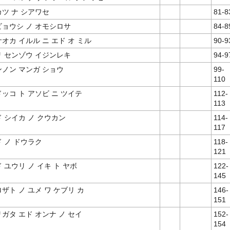
ツ ナ シアワセ
81-8
ビョウシ ノ オモシロサ
84-8
オカ イルル ニ エド オ ミル
90-9
リ センゾウ イジンレキ
94-9
ンノン マンガ ショウ
99-
110
ッコ ト アソビ ニ ツイテ
112-
113
 シイカ ノ クウカン
114-
117
 ノ ドウラク
118-
121
 ユウリ ノ イキ ト ヤボ
122-
145
ザト ノ ユメ ワ ケブリ カ
146-
151
ガタ エド オンナ ノ セイ
152-
154