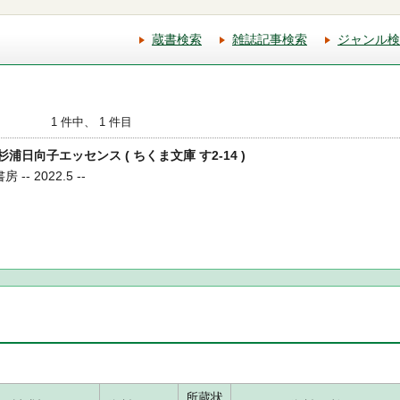
蔵書検索
雑誌記事検索
ジャンル検
1 件中、 1 件目
 杉浦日向子エッセンス ( ちくま文庫 す2-14 )
-- 2022.5 --
所蔵状