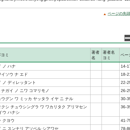
ページの先
著者
著者名
容ヨミ
ペー
名
ヨミ
 ノ ハナ
14-1
イソウ ナ エド
18-2
ド ノ ディレッタント
22-2
トナガイ ノ ニワ コマリモノ
26-2
ウグン ワ ミッカ ヤッタラ イヤ ニ ナル
30-3
タクシ チュウシングラ ワ ワカリタク アリマセン
36-3
イウ ハナシ
ラ クヨウ
41-7
 ニ スンナリ アソベル シアワセ
78-8