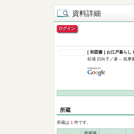
資料詳細
ログイン
[ 和図書 ] お江戸暮らし
杉浦 日向子／著 -- 筑摩書房 
所蔵
所蔵は
1
件です。
所蔵場