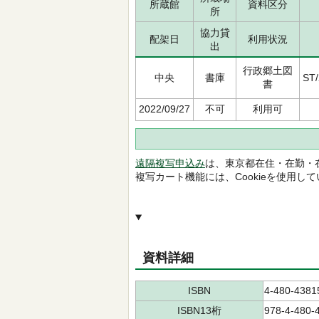
所蔵館
資料区分
所
協力貸
配架日
利用状況
出
行政郷土図
中央
書庫
ST/
書
2022/09/27
不可
利用可
遠隔複写申込み
は、東京都在住・在勤・
複写カート機能には、Cookieを使用し
資料詳細
ISBN
4-480-4381
ISBN13桁
978-4-480-