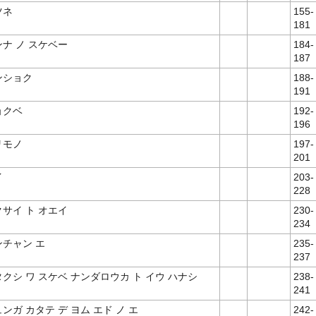
ツネ
155-
181
ナ ノ スケベー
184-
187
ンショク
188-
191
ョクベ
192-
196
リモノ
197-
201
イ
203-
228
サイ ト オエイ
230-
234
ンチャン エ
235-
237
クシ ワ スケベ ナンダロウカ ト イウ ハナシ
238-
241
ンガ カタテ デ ヨム エド ノ エ
242-