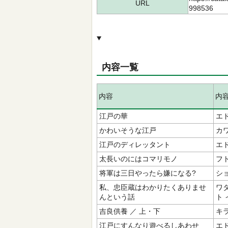
URL
998536
内容一覧
内容
内
江戸の華
エド
かわいそうな江戸
カワ
江戸のディレッタント
エ
太長いのにはコマリモノ
フ
将軍は三日やったら嫌になる?
ショ
私、忠臣蔵はわかりたくありませ
ワ
んという話
ト 
吉良供養 ／ 上・下
キ
江戸にすんなり遊べるしあわせ
エド