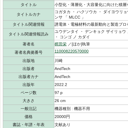
タイトル
小型化・薄層化・大容量化に向けた積層
コガタカ ・ ハクソウカ ・ ダイヨウリョ
タイトルカナ
ンサ 「 MLCC 」
タイトル関連情報
誘電体・電極材料の最新動向と製造プロ
ユウデンタイ ・ デンキョク ザイリョウ 
タイトル関連情報読み
・ コンゴ ノ カダイ
著者名
梶田栄
／[ほか]執筆
110008220570000
著者名典拠番号
出版地
川崎
出版者
AndTech
出版者カナ
AndTech
出版年
2022.2
ページ数
97 p
大きさ
26 cm
一般注記
機器種別 : 機器不用
価格
20000円
書誌・年譜・年表
文献あり