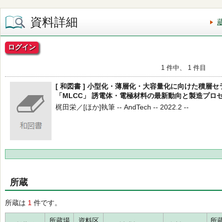
資料詳細
ログイン
1 件中、 1 件目
[ 和図書 ] 小型化・薄層化・大容量化に向けた積層
「MLCC」 誘電体・電極材料の最新動向と製造プロ
梶田栄／[ほか]執筆 -- AndTech -- 2022.2 --
所蔵
所蔵は
1
件です。
所蔵場
資料区
所