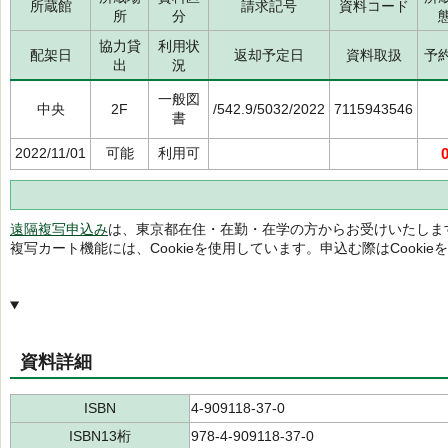
所蔵館
請求記号
資料コード
所
分
協力貸
利用状
配架日
返却予定日
資料取扱
予
出
況
一般図
中央
2F
/542.9/5032/2022
7115943546
書
2022/11/01
可能
利用可
遠隔複写申込み
は、東京都在住・在勤・在学の方からお受けいたしま
複写カート機能には、Cookieを使用しています。申込む際はCooki
資料詳細
ISBN
4-909118-37-0
ISBN13桁
978-4-909118-37-0