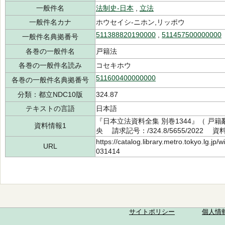
一般件名
法制史-日本
,
立法
一般件名カナ
ホウセイシ-ニホン,リッポウ
511388820190000
,
511457500000000
一般件名典拠番号
各巻の一般件名
戸籍法
各巻の一般件名読み
コセキホウ
511600400000000
各巻の一般件名典拠番号
分類：都立NDC10版
324.87
テキストの言語
日本語
『日本立法資料全集 別巻1344』（ 戸籍
資料情報1
央 請求記号：/324.8/5655/2022 資
https://catalog.library.metro.tokyo.lg.jp
URL
031414
サイトポリシー
個人情