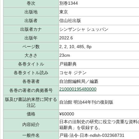
巻次
別巻1344
出版地
東京
出版者
信山社出版
出版者カナ
シンザンシャ シュッパン
出版年
2022.6
ページ数
2, 2, 10, 485, 8p
大きさ
23cm
各巻タイトル
戸籍辭典
各巻タイトル読み
コセキ ジテン
各巻著者
自治館編輯局／編纂
210000195480000
各巻の著者の典拠番号
版及び書誌的来歴に関する
自治館 明治44年刊の復刻版
注記
価格
¥60000
日本の法制史の研究に役立つ貴重な資料の
内容紹介
籍辭典」を収録する。
一般件名
戸籍-法令-日本-ndlsh-032368731