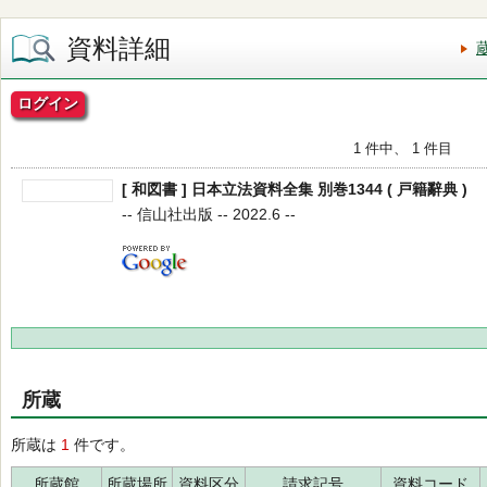
資料詳細
ログイン
1 件中、 1 件目
[ 和図書 ] 日本立法資料全集 別巻1344 ( 戸籍辭典 )
-- 信山社出版 -- 2022.6 --
所蔵
所蔵は
1
件です。
所蔵館
所蔵場所
資料区分
請求記号
資料コード