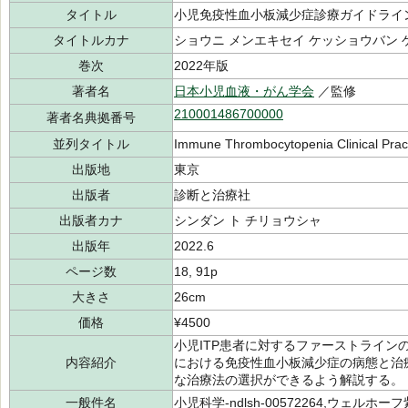
タイトル
小児免疫性血小板減少症診療ガイドライ
タイトルカナ
ショウニ メンエキセイ ケッショウバン 
巻次
2022年版
著者名
日本小児血液・がん学会
／監修
210001486700000
著者名典拠番号
並列タイトル
Immune Thrombocytopenia Clinical Pract
出版地
東京
出版者
診断と治療社
出版者カナ
シンダン ト チリョウシャ
出版年
2022.6
ページ数
18, 91p
大きさ
26cm
価格
¥4500
小児ITP患者に対するファーストラインの
内容紹介
における免疫性血小板減少症の病態と治
な治療法の選択ができるよう解説する。
一般件名
小児科学-ndlsh-00572264,ウェルホーフ紫斑