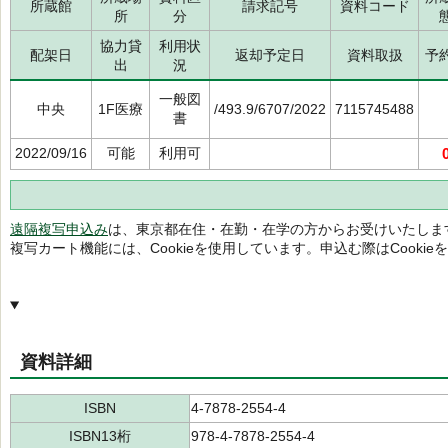
所蔵館
請求記号
資料コード
所
分
協力貸
利用状
配架日
返却予定日
資料取扱
予
出
況
一般図
中央
1F医療
/493.9/6707/2022
7115745488
書
2022/09/16
可能
利用可
遠隔複写申込み
は、東京都在住・在勤・在学の方からお受けいたしま
複写カート機能には、Cookieを使用しています。申込む際はCooki
資料詳細
ISBN
4-7878-2554-4
ISBN13桁
978-4-7878-2554-4