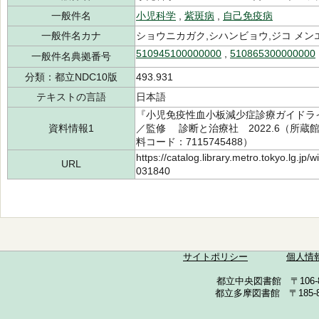
一般件名
小児科学
,
紫斑病
,
自己免疫病
一般件名カナ
ショウニカガク,シハンビョウ,ジコ メン
510945100000000
,
510865300000000
一般件名典拠番号
分類：都立NDC10版
493.931
テキストの言語
日本語
『小児免疫性血小板減少症診療ガイドライ
資料情報1
／監修 診断と治療社 2022.6（所蔵館：中
料コード：7115745488）
https://catalog.library.metro.tokyo.lg.jp
URL
031840
サイトポリシー
個人情
都立中央図書館 〒106-857
都立多摩図書館 〒185-852