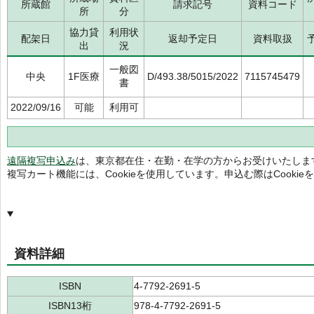
所蔵館
請求記号
資料コード
所
分
協力貸
利用状
配架日
返却予定日
資料取扱
出
況
一般図
中央
1F医療
D/493.38/5015/2022
7115745479
書
2022/09/16
可能
利用可
遠隔複写申込み
は、東京都在住・在勤・在学の方からお受けいたしま
複写カート機能には、Cookieを使用しています。申込む際はCooki
資料詳細
ISBN
4-7792-2691-5
ISBN13桁
978-4-7792-2691-5