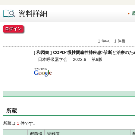
資料詳細
ログイン
1 件中、 1 件目
[ 和図書 ] COPD<慢性閉塞性肺疾患>診断と治療の
-- 日本呼吸器学会 -- 2022.6 -- 第6版
所蔵
所蔵は
1
件です。
所蔵場
資料区