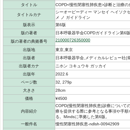
タイトル
COPD<慢性閉塞性肺疾患>診断と治療
シーオーピーディー マンセイ ヘイソクセイ
タイトルカナ
メ ノ ガイドライン
版表示
第6版
版の著者
日本呼吸器学会COPDガイドライン第6
210000726350000
版の著者の典拠番号
出版地
東京,東京
出版者
日本呼吸器学会,メディカルレビュー社(発
出版者カナ
ニホン コキュウキ ガッカイ
出版年
2022.6
ページ数
32, 279p
大きさ
28cm
価格
¥4500
COPD(慢性閉塞性肺疾患)診療につい
内容紹介
療を提供する際に参考となる事項や手順
る。Mindsに準拠した第6版。
一般件名
慢性閉塞性肺疾患-ndlsh-00942909