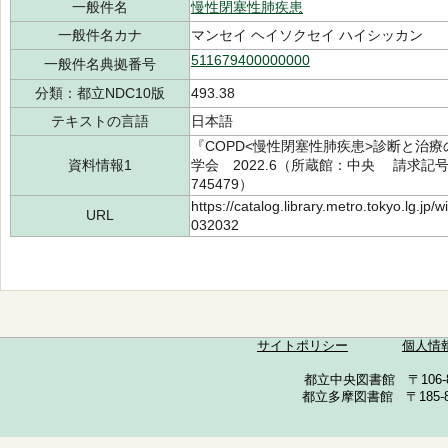
一般件名
慢性閉塞性肺疾患
一般件名カナ
マンセイ ヘイソクセイ ハイシッカン
511679400000000
一般件名典拠番号
分類：都立NDC10版
493.38
テキストの言語
日本語
『COPD<慢性閉塞性肺疾患>診断と治
資料情報1
学会 2022.6（所蔵館：中央 請求記号：D/
745479）
https://catalog.library.metro.tokyo.lg.jp
URL
032032
サイトポリシー
個人情
都立中央図書館 〒106-857
都立多摩図書館 〒185-852