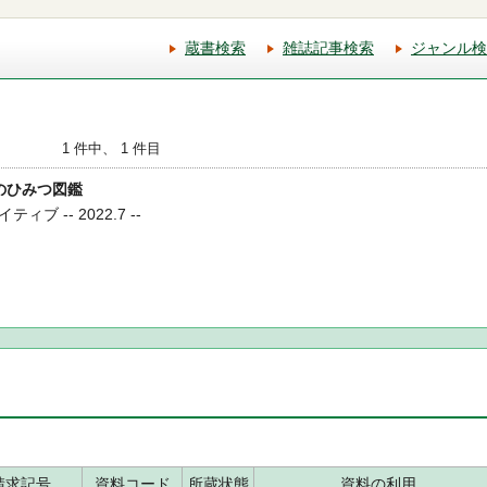
蔵書検索
雑誌記事検索
ジャンル検
1 件中、 1 件目
事のひみつ図鑑
ブ -- 2022.7 --
請求記号
資料コード
所蔵状態
資料の利用