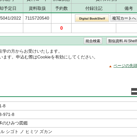
却予定日
資料取扱
予約数
付録注記
備考
/5041/2022
7115720540
Digital BookShelf
0
在学の方からお受けいたします。
ています。申込む際はCookieを有効にしてください。
ページの先
1-8
3-971-8
事のひみつ図鑑
モル シゴト ノ ヒミツ ズカン