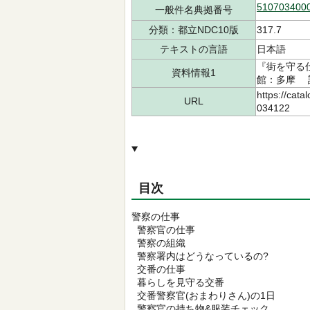
510703400
一般件名典拠番号
分類：都立NDC10版
317.7
テキストの言語
日本語
『街を守る
資料情報1
館：多摩 請求
https://cata
URL
034122
目次
警察の仕事
警察官の仕事
警察の組織
警察署内はどうなっているの?
交番の仕事
暮らしを見守る交番
交番警察官(おまわりさん)の1日
警察官の持ち物&服装チェック