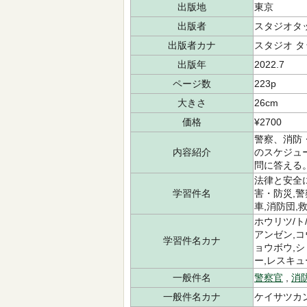
出版地
東京
出版者
スタジオタ
出版者カナ
スタジオ タ
出版年
2022.7
ページ数
223p
大きさ
26cm
価格
¥2700
警察、消防
内容紹介
のスケジュ
問に答える
法律と安全に
学習件名
害・防災,警
車,消防団,
ホウリツ/ト
アンゼン,コ
学習件名カナ
ョウボウ,シ
ー,レスキュ
一般件名
警察官
,
消
一般件名カナ
ケイサツカン