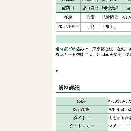
配架日
協力貸出
利用状況
返
多摩
書庫
児童図書
/317
2022/10/19
可能
利用可
遠隔複写申込み
は、東京都在住・在勤・
複写カート機能には、Cookieを使用し
資料詳細
ISBN
4-88393-97
ISBN13桁
978-4-8839
タイトル
街を守る仕
タイトルカナ
マチ オ マ