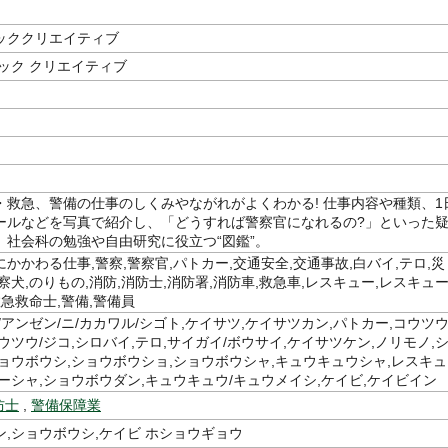
ッククリエイティブ
ック クリエイティブ
・救急、警備の仕事のしくみやながれがよくわかる! 仕事内容や種類、1
ールなどを写真で紹介し、「どうすれば警察官になれるの?」といった
。社会科の勉強や自由研究に役立つ“図鑑”。
かかわる仕事,警察,警察官,パトカー,交通安全,交通事故,白バイ,テロ,災
察犬,のりもの,消防,消防士,消防署,消防車,救急車,レスキュー,レスキュ
救急救命士,警備,警備員
/アンゼン/ニ/カカワル/シゴト,ケイサツ,ケイサツカン,パトカー,コウツウ
ウツウ/ジコ,シロバイ,テロ,サイガイ/ボウサイ,ケイサツケン,ノリモノ,
ョウボウシ,ショウボウショ,ショウボウシャ,キュウキュウシャ,レスキュ
ーシャ,ショウボウダン,キュウキュウ/キュウメイシ,ケイビ,ケイビイン
防士
,
警備保障業
,ショウボウシ,ケイビ ホショウギョウ