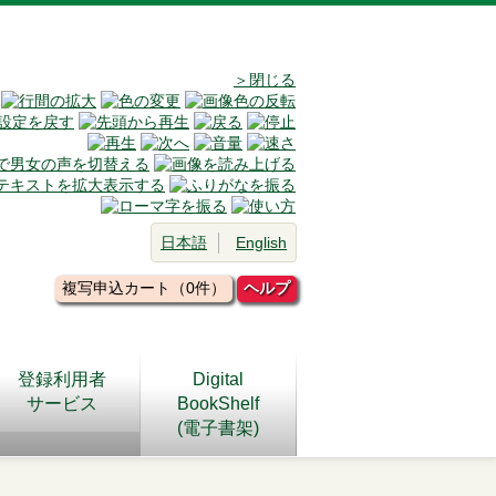
＞閉じる
日本語
English
複写申込カート（0件）
ヘルプ
登録利用者
Digital
サービス
BookShelf
(電子書架)