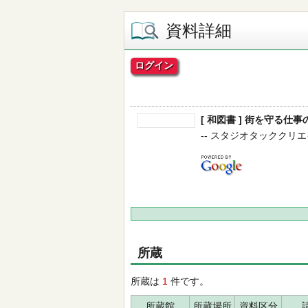
資料詳細
ログイン
[ 和図書 ] 街を守る仕
-- スタジオタッククリエイティ
所蔵
所蔵は
1
件です。
所蔵館
所蔵場所
資料区分