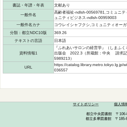
書誌・年譜・年表
文献あり
高齢者福祉-ndlsh-00569781,コミュニテ
一般件名
ュニティビジネス-ndlsh-00959003
一般件名カナ
コウレイシャフクシ,コミュニティオーガ
分類：都立NDC10版
369.26
テキストの言語
日本語
『ふれあいサロンの経営学』（しまふく
資料情報1
出版会 2022.3（所蔵館：中央 請求記号：/
5989213）
https://catalog.library.metro.tokyo.lg.jp
URL
036557
サイトポリシー
個人情
都立中央図書館 〒106-857
都立多摩図書館 〒185-852