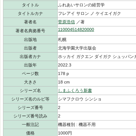
タイトル
ふれあいサロンの経営学
タイトルカナ
フレアイ サロン ノ ケイエイガク
著者名
菅原浩信
／著
110004514820000
著者名典拠番号
出版地
札幌
出版者
北海学園大学出版会
出版者カナ
ホッカイ ガクエン ダイガク シュッパン
出版年
2022.3
ページ数
178 p
大きさ
18 cm
シリーズ名
しまふくろう新書
シリーズ名のルビ等
シマフクロウ シンショ
シリーズ番号
2
シリーズ番号読み
2
一般注記
機器種別 : 機器不用
価格
1000円