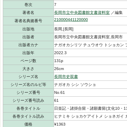
巻次
7
著者名
長岡市立中央図書館文書資料室
／編集
210000441120000
著者名典拠番号
出版地
長岡,[長岡]
出版者
長岡市立中央図書館文書資料室,長岡市
出版者カナ
ナガオカシリツ チュウオウ トショカン 
出版年
2022.3
ページ数
131p
大きさ
26cm
シリーズ名
長岡市史双書
シリーズ名のルビ等
ナガオカ シシ ソウショ
シリーズ番号
No.61
シリーズ番号読み
61
各巻タイトル
日並記・諸掛合留・諸願書留(文化10・11
各巻タイトル読み
ヒナミキ ショカケアイトメ ショネガイ 
価格
¥1363