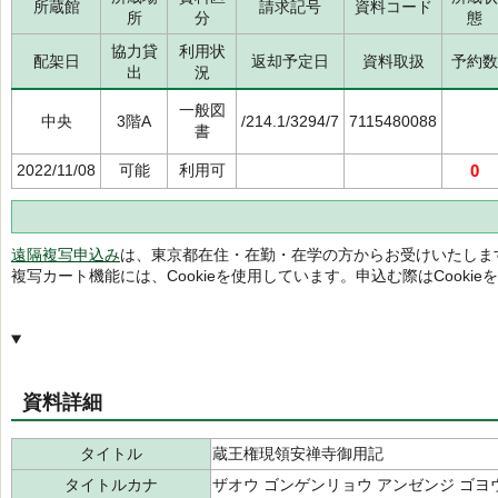
所蔵館
請求記号
資料コード
所
分
態
協力貸
利用状
配架日
返却予定日
資料取扱
予約数
出
況
一般図
中央
3階A
/214.1/3294/7
7115480088
書
2022/11/08
可能
利用可
0
遠隔複写申込み
は、東京都在住・在勤・在学の方からお受けいたしま
複写カート機能には、Cookieを使用しています。申込む際はCooki
資料詳細
タイトル
蔵王権現領安禅寺御用記
タイトルカナ
ザオウ ゴンゲンリョウ アンゼンジ ゴヨ