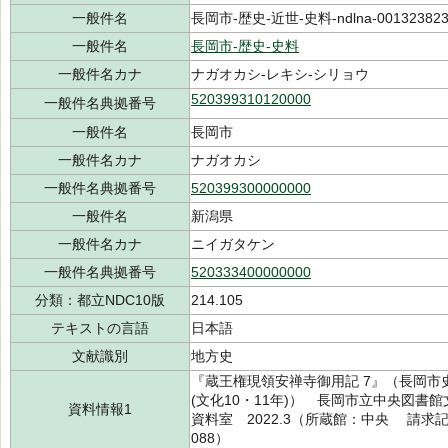
一般件名
長岡市-歴史-近世-史料-ndlna-00132382
一般件名
長岡市-歴史-史料
一般件名カナ
ナガオカシ-レキシ-シリョウ
520399310120000
一般件名典拠番号
一般件名
長岡市
一般件名カナ
ナガオカシ
一般件名典拠番号
520399300000000
一般件名
新潟県
一般件名カナ
ニイガタケン
一般件名典拠番号
520333400000000
分類：都立NDC10版
214.105
テキストの言語
日本語
文献識別
地方史
『蔵王権現領安禅寺御用記 7』（長岡市史
(文化10・11年)） 長岡市立中央図
資料情報1
資料室 2022.3（所蔵館：中央 請求記号：/
088）