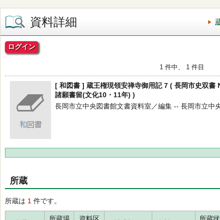
資料詳細
ログイン
1 件中、 1 件目
[ 和図書 ] 蔵王権現領安禅寺御用記 7 ( 長岡市史双書
諸願書留(文化10・11年) )
長岡市立中央図書館文書資料室／編集 -- 長岡市立中央図書館
所蔵
所蔵は
1
件です。
所蔵場
資料区
所蔵状