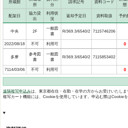
所蔵館
請求記号
資料コード
所
分
態
協力貸
利用状
配架日
返却予定日
資料取扱
予約
出
況
一般図
中央
2F
R/369.3/6540/2
7115746206
書
2022/08/18
不可
利用可
0
参考図
一般図
多摩
R/369.3/6540/2
7115853402
書
書
7114/03/06
不可
利用可
0
遠隔複写申込み
は、東京都在住・在勤・在学の方からお受けいたしま
複写カート機能には、Cookieを使用しています。申込む際はCooki