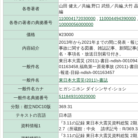
山田 健太／共編,野口 武悟／共編,大竹 
各巻著者
編
110004172030000
,
110004494390000
各巻の著者の典拠番号
10000056000000
価格
¥23000
2013年から2021年までの間に発表・
内容紹介
事故に関する図書、雑誌記事、新聞記事
名・事項名・放送日別索引付き。
東日本大震災 (2011)-書目-ndlsh-001094
一般件名
01163458,福島第一原発事故 (2011)-書目-
-報道-目録-ndlsh-001163457
一般件名
東日本大震災(2011)-書誌
一般件名カナ
ヒガシニホン ダイシンサイ-ショシ
511849310020000
一般件名典拠番号
分類：都立NDC10版
369.31
テキストの言語
日本語
『3.11の記録 東日本大震災資料総覧 2期
資料情報1
2.7（所蔵館：中央 請求記号：R/369.3/
『3.11の記録 東日本大震災資料総覧 2期