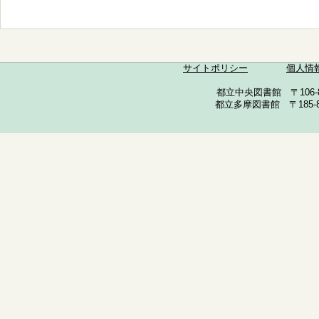
サイトポリシー
個人情
都立中央図書館 〒106-857
都立多摩図書館 〒185-852