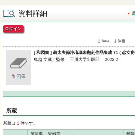
資料詳細
ログイン
1 件中、 1 件目
[ 和図書 ] 義太夫節浄瑠璃未翻刻作品集成 71 ( 恋女房
鳥越 文蔵／監修 -- 玉川大学出版部 -- 2022.2 --
所蔵
所蔵は
1
件です。
所蔵場
資料区
所蔵