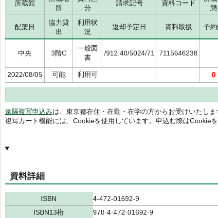
所蔵館
請求記号
資料コード
所
分
態
協力貸
利用状
配架日
返却予定日
資料取扱
予約
出
況
一般図
中央
3階C
/912.40/5024/71
7115646238
書
2022/08/05
可能
利用可
0
遠隔複写申込み
は、東京都在住・在勤・在学の方からお受けいたしま
複写カート機能には、Cookieを使用しています。申込む際はCooki
資料詳細
ISBN
4-472-01692-9
ISBN13桁
978-4-472-01692-9