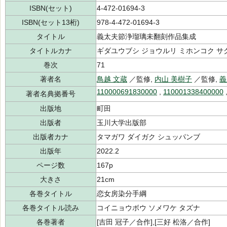
ISBN(セット)
4-472-01694-3
ISBN(セット13桁)
978-4-472-01694-3
タイトル
義太夫節浄瑠璃未翻刻作品集成
タイトルカナ
ギダユウブシ ジョウルリ ミホンコク サ
巻次
71
著者名
鳥越 文蔵
／監修,
内山 美樹子
／監修,
義
110000691830000
,
110001338400000
著者名典拠番号
出版地
町田
出版者
玉川大学出版部
出版者カナ
タマガワ ダイガク シュッパンブ
出版年
2022.2
ページ数
167p
大きさ
21cm
各巻タイトル
恋女房染分手綱
各巻タイトル読み
コイニョウボウ ソメワケ タズナ
各巻著者
[吉田 冠子／合作],[三好 松洛／合作]