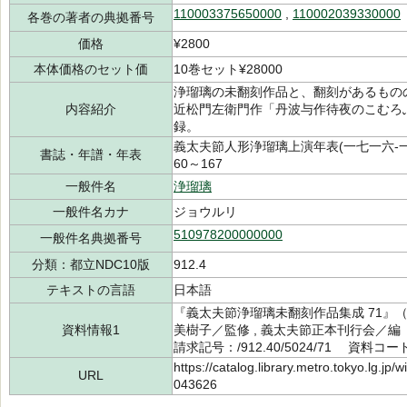
110003375650000
,
110002039330000
各巻の著者の典拠番号
価格
¥2800
本体価格のセット価
10巻セット¥28000
浄瑠璃の未翻刻作品と、翻刻があるもの
内容紹介
近松門左衛門作「丹波与作待夜のこむろ
録。
義太夫節人形浄瑠璃上演年表(一七一六-一七
書誌・年譜・年表
60～167
一般件名
浄瑠璃
一般件名カナ
ジョウルリ
510978200000000
一般件名典拠番号
分類：都立NDC10版
912.4
テキストの言語
日本語
『義太夫節浄瑠璃未翻刻作品集成 71』（
資料情報1
美樹子／監修 , 義太夫節正本刊行会／編
請求記号：/912.40/5024/71 資料コード
https://catalog.library.metro.tokyo.lg.jp
URL
043626