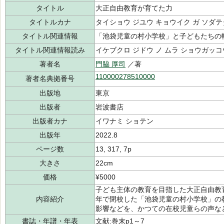
タイトル
大正自由教育が育てた力
タイトルカナ
タイショウ ジユウ キョウイク ガ ソダテ
タイトル関連情報
「池袋児童の村小学校」と子どもたちの
タイトル関連情報読み
イケブクロ ジドウ ノ ムラ ショウガッコ
著者名
門脇 厚司
／著
110000278510000
著者名典拠番号
出版地
東京
出版者
岩波書店
出版者カナ
イワナミ ショテン
出版年
2022.8
ページ数
13, 317, 7p
大きさ
22cm
価格
¥5000
子ども主体の教育を目指した大正自由教
内容紹介
年で閉校した「池袋児童の村小学校」の
影響などを、かつての在校児童らの声な
書誌・年譜・年表
文献:巻末p1～7