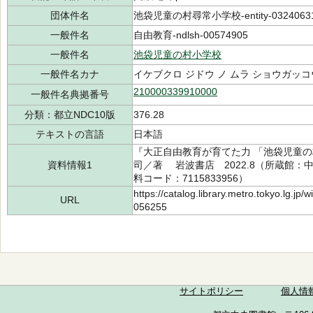
団体件名
池袋児童の村尋常小学校-entity-0324063
一般件名
自由教育-ndlsh-00574905
一般件名
池袋児童の村小学校
一般件名カナ
イケブクロ ジドウ ノ ムラ ショウガッコ
210000339910000
一般件名典拠番号
分類：都立NDC10版
376.28
テキストの言語
日本語
『大正自由教育が育てた力 「池袋児童の
資料情報1
司／著 岩波書店 2022.8（所蔵館：中央 
料コード：7115833956）
https://catalog.library.metro.tokyo.lg.jp
URL
056255
サイトポリシー
個人情