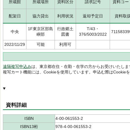
所蔵館
所蔵場所
資料区分
請求記号
資料コー
配架日
協力貸出
利用状況
返却予定日
資料取
1F東京区部島
行政郷土
T/43・
中央
71158339
嶼部
図書
376/5003/2022
2022/11/29
可能
利用可
遠隔複写申込み
は、東京都在住・在勤・在学の方からお受けいたしま
複写カート機能には、Cookieを使用しています。申込む際はCooki
資料詳細
ISBN
4-00-061553-2
ISBN13桁
978-4-00-061553-2