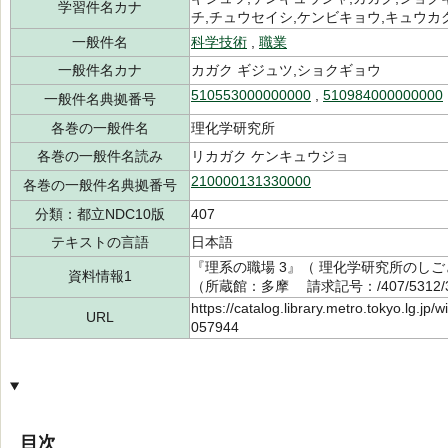
学習件名カナ
チ,チュウセイシ,ケンビキョウ,キュウカク
一般件名
科学技術
,
職業
一般件名カナ
カガク ギジュツ,ショクギョウ
510553000000000
,
510984000000000
一般件名典拠番号
各巻の一般件名
理化学研究所
各巻の一般件名読み
リカガク ケンキュウジョ
210000131330000
各巻の一般件名典拠番号
分類：都立NDC10版
407
テキストの言語
日本語
『理系の職場 3』（ 理化学研究所のしご
資料情報1
（所蔵館：多摩 請求記号：/407/5312/
https://catalog.library.metro.tokyo.lg.jp
URL
057944
目次