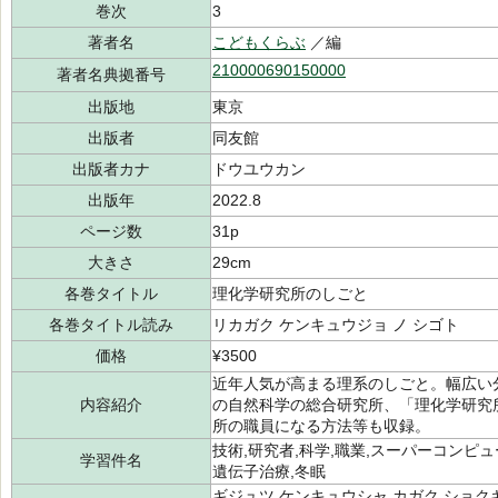
巻次
3
著者名
こどもくらぶ
／編
210000690150000
著者名典拠番号
出版地
東京
出版者
同友館
出版者カナ
ドウユウカン
出版年
2022.8
ページ数
31p
大きさ
29cm
各巻タイトル
理化学研究所のしごと
各巻タイトル読み
リカガク ケンキュウジョ ノ シゴト
価格
¥3500
近年人気が高まる理系のしごと。幅広い
内容紹介
の自然科学の総合研究所、「理化学研究
所の職員になる方法等も収録。
技術,研究者,科学,職業,スーパーコンピュー
学習件名
遺伝子治療,冬眠
ギジュツ,ケンキュウシャ,カガク,ショク