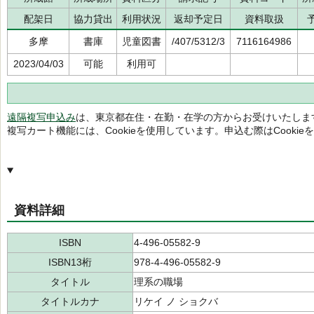
配架日
協力貸出
利用状況
返却予定日
資料取扱
多摩
書庫
児童図書
/407/5312/3
7116164986
2023/04/03
可能
利用可
遠隔複写申込み
は、東京都在住・在勤・在学の方からお受けいたしま
複写カート機能には、Cookieを使用しています。申込む際はCooki
資料詳細
ISBN
4-496-05582-9
ISBN13桁
978-4-496-05582-9
タイトル
理系の職場
タイトルカナ
リケイ ノ ショクバ