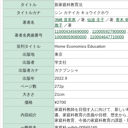
タイトル
新家庭科教育法
タイトルカナ
シン カテイカ キョウイクホウ
池崎 喜美惠
／著,
仙波 圭子
／著,
青木 
著者名
雅子
／著
110004345690000
,
110005927900000
著者名典拠番号
10008059080000
,
110004647710000
並列タイトル
Home Economics Education
出版地
東京
出版者
学文社
出版者カナ
ガクブンシャ
出版年
2022.9
ページ数
272p
大きさ
21cm
価格
¥2700
家庭科教師を目指す人に向けて、新しい
内容紹介
書。家庭科教育の意義や目標、歴史から
家庭科教育、今後の家庭科教育の課題・
一般件名
家庭科-ndlsh-00565165