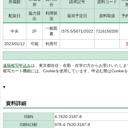
所蔵館
請求記号
資料コード
所
分
協力貸
利用状
配架日
返却予定日
資料取扱
予
出
況
一般図
中央
2F
/375.5/5071/2022
7116150200
書
2023/01/12
可能
利用可
遠隔複写申込み
は、東京都在住・在勤・在学の方からお受けいたしま
複写カート機能には、Cookieを使用しています。申込む際はCooki
資料詳細
ISBN
4-7620-3187-8
ISBN13桁
978-4-7620-3187-8