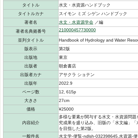
タイトル
水文・水資源ハンドブック
タイトルカナ
スイモン ミズ シゲン ハンドブック
著者名
水文・水資源学会
／編
210000457730000
著者名典拠番号
並列タイトル
Handbook of Hydrology and Water Reso
版表示
第2版
出版地
東京
出版者
朝倉書店
出版者カナ
アサクラ ショテン
出版年
2022.9
ページ数
12, 615p
大きさ
27cm
価格
¥25000
多様な要素が関与する水文・水資源問題
内容紹介
究成果を盛り込み、旧版の「水文編」「
を目指した第2版。
一般件名
水文学-便覧-ndlsh-032398645,水資源-便覧