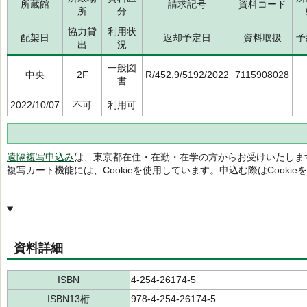
所蔵館
請求記号
資料コード
所
分
協力貸
利用状
配架日
返却予定日
資料取扱
予
出
況
一般図
中央
2F
R/452.9/5192/2022
7115908028
書
2022/10/07
不可
利用可
遠隔複写申込み
は、東京都在住・在勤・在学の方からお受けいたしま
複写カート機能には、Cookieを使用しています。申込む際はCooki
資料詳細
ISBN
4-254-26174-5
ISBN13桁
978-4-254-26174-5