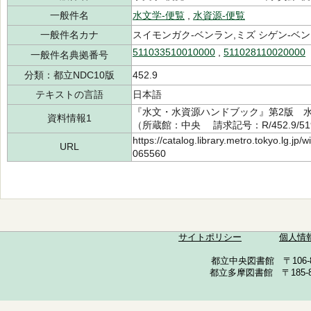
一般件名
水文学-便覧
,
水資源-便覧
一般件名カナ
スイモンガク-ベンラン,ミズ シゲン-ベ
511033510010000
,
511028110020000
一般件名典拠番号
分類：都立NDC10版
452.9
テキストの言語
日本語
『水文・水資源ハンドブック』第2版 水
資料情報1
（所蔵館：中央 請求記号：R/452.9/519
https://catalog.library.metro.tokyo.lg.jp
URL
065560
サイトポリシー
個人情
都立中央図書館 〒106-857
都立多摩図書館 〒185-852