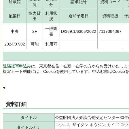
所蔵館
請求記号
資料コード
所
分
協力貸
利用状
配架日
返却予定日
資料取扱
予
出
況
一般図
中央
2F
D/369.1/6305/2022
7117384367
書
2024/07/02
可能
利用可
遠隔複写申込み
は、東京都在住・在勤・在学の方からお受けいたしま
複写カート機能には、Cookieを使用しています。申込む際はCooki
資料詳細
タイトル
公益財団法人介護労働安定センター30
コウエキ ザイダン ホウジン カイゴ ロウド
タイトルカナ