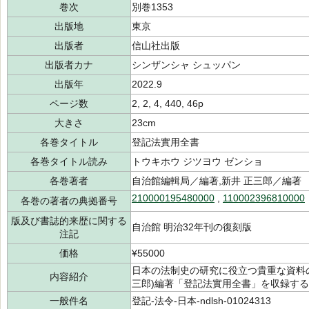
巻次
別巻1353
出版地
東京
出版者
信山社出版
出版者カナ
シンザンシャ シュッパン
出版年
2022.9
ページ数
2, 2, 4, 440, 46p
大きさ
23cm
各巻タイトル
登記法實用全書
各巻タイトル読み
トウキホウ ジツヨウ ゼンショ
各巻著者
自治館編輯局／編著,新井 正三郎／編著
210000195480000
,
110002396810000
各巻の著者の典拠番号
版及び書誌的来歴に関する
自治館 明治32年刊の復刻版
注記
価格
¥55000
日本の法制史の研究に役立つ貴重な資料の
内容紹介
三郎)編著「登記法實用全書」を収録す
一般件名
登記-法令-日本-ndlsh-01024313