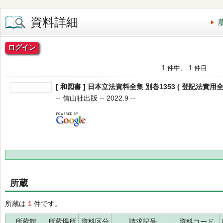
資料詳細
ログイン
1 件中、 1 件目
[ 和図書 ] 日本立法資料全集 別巻1353 ( 登記法實用全
-- 信山社出版 -- 2022.9 --
所蔵
所蔵は
1
件です。
所蔵館
所蔵場所
資料区分
請求記号
資料コード