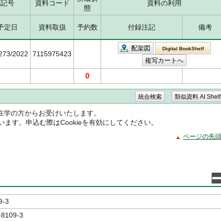
求記号
資料コード
資料の利用
態
予定日
資料取扱
予約数
付録注記
備考
配架図
Digital BookShelf
5273/2022
7115975423
0
在学の方からお受けいたします。
ています。申込む際はCookieを有効にしてください。
ページの先
9-3
-8109-3