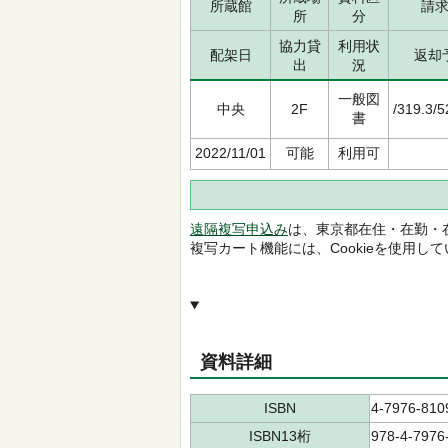
所蔵館
請
所
分
協力貸
利用状
配架日
返却
出
況
一般図
中央
2F
/319.3/
書
2022/11/01
可能
利用可
遠隔複写申込み
は、東京都在住・在勤・
複写カート機能には、Cookieを使用し
資料詳細
ISBN
4-7976-810
ISBN13桁
978-4-7976