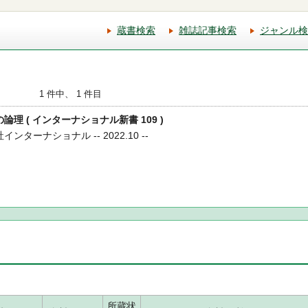
蔵書検索
雑誌記事検索
ジャンル検
1 件中、 1 件目
の論理 ( インターナショナル新書 109 )
インターナショナル -- 2022.10 --
所蔵状