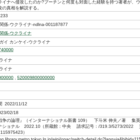
ライナへ侵攻したのか?プーチンと何度も対面した経験を持つ著者が、
攻の真相を解説する。
233
係-ウクライナ-ndlna-001187877
関係-ウクライナ
ガイ カンケイ-ウクライナ
740000
クライナ
クライナ
000000
,
520009800000000
2022/11/12
23/02/18
戦争の論理』（インターナショナル新書 109） 下斗米 伸夫／著 集
ョナル 2022.10（所蔵館：中央 請求記号：/319.3/5273/2022
15975423）
log.library.metro.tokyo.lg.jp/winj/opac/switch-detail.do?lang=ja&bibid=11