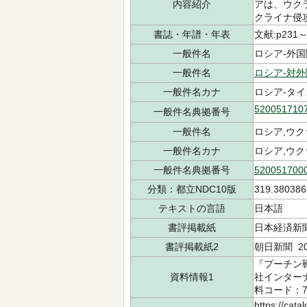
内容紹介
アは、ウク
クライナ侵
書誌・年譜・年表
文献:p231～
一般件名
ロシア-外国関
一般件名
ロシア-対外
一般件名カナ
ロシア-タイ
520051710
一般件名典拠番号
一般件名
ロシア,ウ
一般件名カナ
ロシア,ウ
一般件名典拠番号
520051700
分類：都立NDC10版
319.380386
テキストの言語
日本語
書評掲載紙
日本経済新聞 
書評掲載紙2
朝日新聞 20
『プーチン
資料情報1
社インターナシ
料コード：71
https://cata