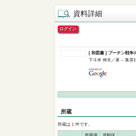
資料詳細
ログイン
[ 和図書 ] プーチン戦争
下斗米 伸夫／著 -- 集英社
所蔵
所蔵は
1
件です。
所蔵場
資料区