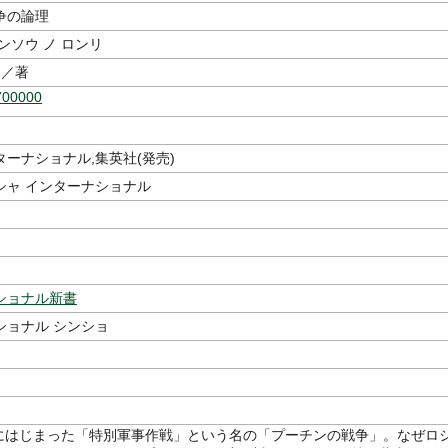
争の論理
ンソウ ノ ロンリ
／著
700000
ーナショナル,集英社(発売)
シャ インターナショナル
ショナル新書
ショナル シンショ
2月にはじまった「特別軍事作戦」という名の「プーチンの戦争」。なぜロ