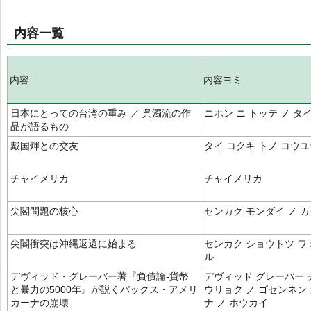
内容一覧
内容
内容ヨミ
日本にとっての台湾の重み ／ 呉濁流の作
ニホン ニ トッテ ノ タ
品が語るもの
戴国煇との交友
タイ コクキ トノ コウ
チャイメリカ
チャイメリカ
尖閣問題の核心
センカク モンダイ ノ 
尖閣衝突は沖縄返還に始まる
センカク ショウトツ ワ
ル
デヴィッド・グレーバー著『負債論-貨幣
デヴィッド グレーバー 
と暴力の5000年』が説くパックス・アメリ
ウリョク ノ ゴセンネン
カーナの崩壊
ナ ノ ホウカイ