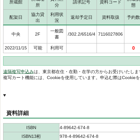
所蔵館
請求記号
資料コード
所
分
態
協力貸
利用状
配架日
返却予定日
資料取扱
予約数
出
況
一般図
中央
2F
/302.2/6516/4
7116027806
書
2022/11/15
可能
利用可
0
遠隔複写申込み
は、東京都在住・在勤・在学の方からお受けいたしま
複写カート機能には、Cookieを使用しています。申込む際はCooki
資料詳細
ISBN
4-89642-674-8
ISBN13桁
978-4-89642-674-8