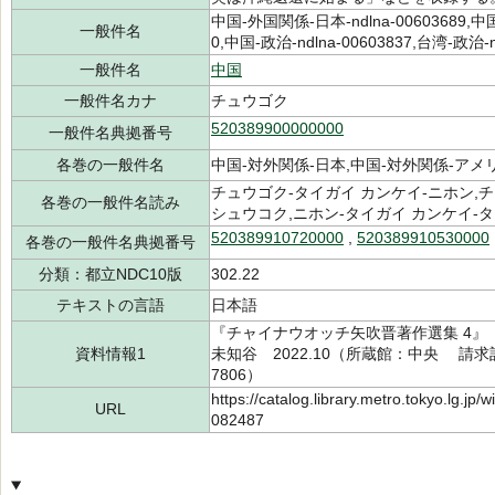
中国-外国関係-日本-ndlna-00603689,
一般件名
0,中国-政治-ndlna-00603837,台湾-政治-nd
一般件名
中国
一般件名カナ
チュウゴク
520389900000000
一般件名典拠番号
各巻の一般件名
中国-対外関係-日本,中国-対外関係-アメ
チュウゴク-タイガイ カンケイ-ニホン,チ
各巻の一般件名読み
シュウコク,ニホン-タイガイ カンケイ-
520389910720000
,
520389910530000
各巻の一般件名典拠番号
分類：都立NDC10版
302.22
テキストの言語
日本語
『チャイナウオッチ矢吹晋著作選集 4』
資料情報1
未知谷 2022.10（所蔵館：中央 請求記号：
7806）
https://catalog.library.metro.tokyo.lg.jp
URL
082487