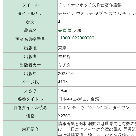
タイトル
チャイナウオッチ矢吹晋著作選集
タイトルカナ
チャイナ ウオッチ ヤブキ ススム チョサ
巻次
4
著者名
矢吹 晋
／著
110001022000000
著者名典拠番号
出版地
東京
出版者
未知谷
出版者カナ
ミチタニ
出版年
2022.10
ページ数
419p
大きさ
19cm
各巻タイトル
日本-中国-米国、台湾
各巻タイトル読み
ニホン チュウゴク ベイコク タイワン
価格
¥2700
情報蒐集と分析洞察力は世界でも有数の
内容紹介
は、「日本にとっての台湾の重み-呉濁
突は沖縄返還に始まる」などを収録する