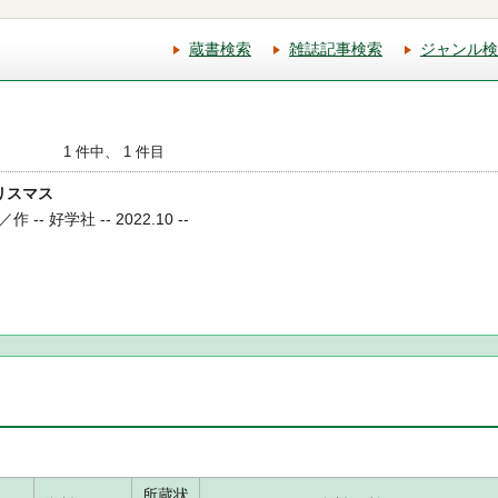
蔵書検索
雑誌記事検索
ジャンル検
1 件中、 1 件目
クリスマス
 好学社 -- 2022.10 --
所蔵状