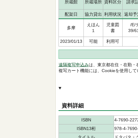
所蔵館
所蔵場所
資料区分
請求
配架日
協力貸出
利用状況
返却予
えほん
児童図
/E/
多摩
１
書
39/6
2023/01/13
可能
利用可
遠隔複写申込み
は、東京都在住・在勤・
複写カート機能には、Cookieを使用し
資料詳細
ISBN
4-7690-227
ISBN13桁
978-4-7690
タイトル
ドタバタ・