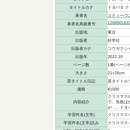
タイトルカナ
ドタバタ 
著者名
スティーヴ
120000163
著者名典拠番号
出版地
東京
出版者
好学社
出版者カナ
コウガクシ
出版年
2022.10
ページ数
1冊(ページ
大きさ
21×26cm
原タイトル注記
原タイトル:San
価格
¥1500
クリスマス
内容紹介
で、失敗ば
が…。ドタ
学習件名(文学)
クリスマス
学習件名(文学)読み
クリスマス-