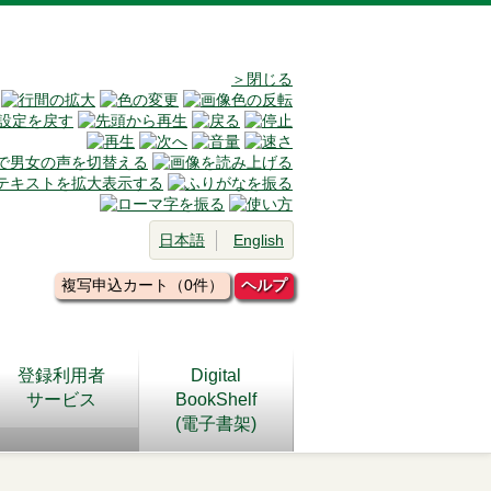
＞閉じる
日本語
English
複写申込カート（0件）
ヘルプ
登録利用者
Digital
サービス
BookShelf
(電子書架)