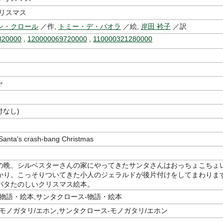
クリスマス
ン・クロール
／作,
トミー・デ・パオラ
／絵,
岸田 衿子
／訳
320000
,
120000069720000
,
110000321280000
ャ
付なし)
ta's crash‐bang Christmas
の晩、シルベスターさんの家にやってきたサンタさんはおっちょこちょ
かり。こっそりついてきた小人のジェラルドが後片付けをしてまわりま
バタたのしいクリスマス絵本。
-物語・絵本,サンタクロース-物語・絵本
モノガタリ/エホン,サンタクロース-モノガタリ/エホン