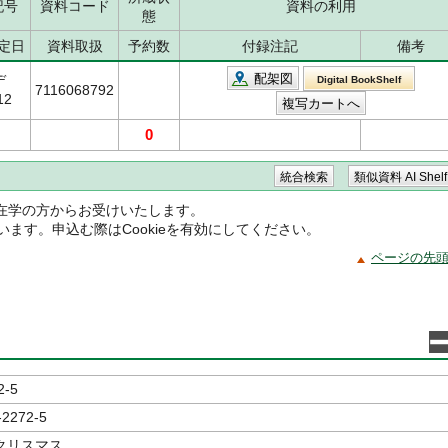
記号
資料コード
資料の利用
態
定日
資料取扱
予約数
付録注記
備考
配架図
デ
Digital BookShelf
7116068792
12
0
在学の方からお受けいたします。
ています。申込む際はCookieを有効にしてください。
ページの先
2-5
-2272-5
クリスマス