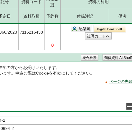
求記号
資料コード
資料の利用
態
予定日
資料取扱
予約数
付録注記
備考
配架図
Digital BookShelf
5366/2023
7116216438
0
在学の方からお受けいたします。
ています。申込む際はCookieを有効にしてください。
ページの先
4-2
-0694-2