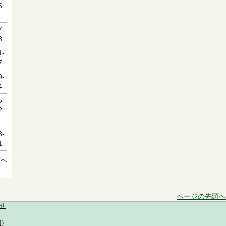
5
7-
8
1-
7
9-
4
5-
2
3-
1
頭へ
ページの先頭へ
せ
図
）