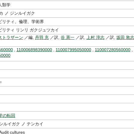
人類学
カ ノ ジンルイガク
ビリティ、倫理、学術界
ビリティ リンリ ガクジュツカイ
ストラザーン
／編,
丹羽 充
／訳,
谷 憲一
／訳,
上村 淳志
／訳,
坂田 敦
560000
,
110006898390000
,
110007995050000
,
110007280560000
,
50000
ャ
学の転回
ンルイガク ノ テンカイ
it cultures