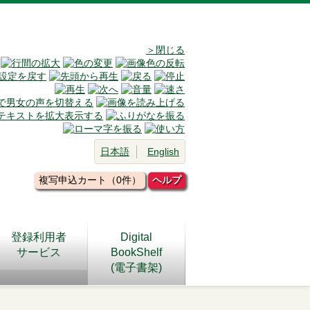
＞閉じる
日本語
English
複写申込カート（0件）
ヘルプ
登録利用者
Digital
サービス
BookShelf
(電子書架)