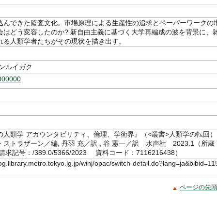
込んできた監査文化。市場原理による生産性の追求とペーパーワークの
会はどう変容したのか? 新自由主義に基づく大学再編成の波を背景に、
れる人類学者たちがその現状を描き出す。
ジンルイガク
000000
の人類学 アカウンタビリティ、倫理、学術界』（<叢書>人類学の転回）
トラザーン／編, 丹羽 充／訳 , 谷 憲一／訳 水声社 2023.1（所蔵
記号：/389.0/5366/2023 資料コード：7116216438）
log.library.metro.tokyo.lg.jp/winj/opac/switch-detail.do?lang=ja&bibid=11
ページの先