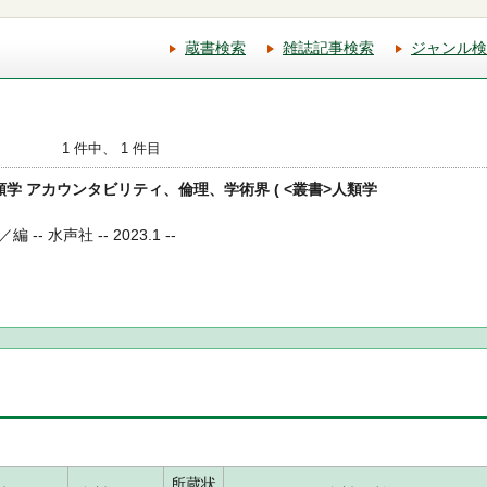
蔵書検索
雑誌記事検索
ジャンル検
1 件中、 1 件目
人類学 アカウンタビリティ、倫理、学術界 ( <叢書>人類学
 水声社 -- 2023.1 --
所蔵状