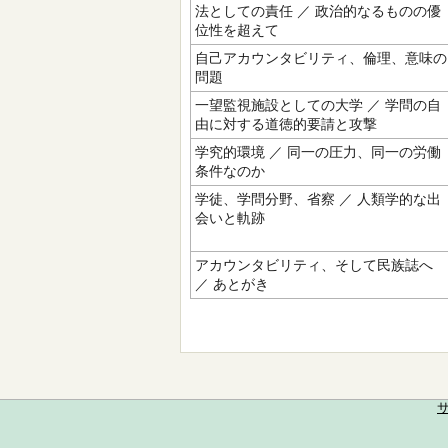
法としての責任 ／ 政治的なるものの優
位性を超えて
自己アカウンタビリティ、倫理、意味の
問題
一望監視施設としての大学 ／ 学問の自
由に対する道徳的要請と攻撃
学究的環境 ／ 同一の圧力、同一の労働
条件なのか
学徒、学問分野、省察 ／ 人類学的な出
会いと軌跡
アカウンタビリティ、そして民族誌へ
／ あとがき