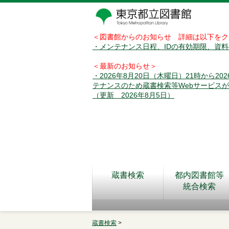
＜図書館からのお知らせ 詳細は以下をク
・メンテナンス日程、IDの有効期限、資
＜最新のお知らせ＞
・2026年8月20日（木曜日）21時から2
テナンスのため蔵書検索等Webサービス
（更新 2026年8月5日）
蔵書検索
都内図書館等
統合検索
蔵書検索
>