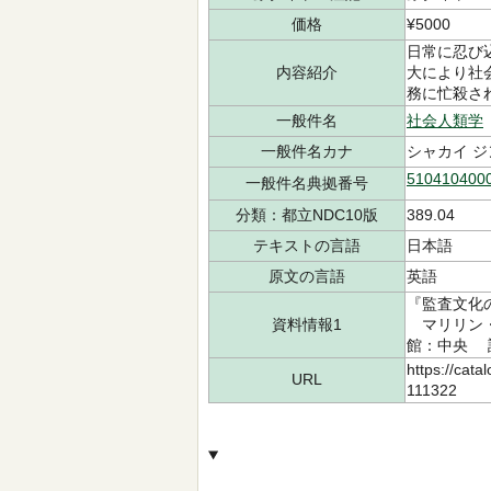
価格
¥5000
日常に忍び
内容紹介
大により社
務に忙殺さ
一般件名
社会人類学
一般件名カナ
シャカイ 
510410400
一般件名典拠番号
分類：都立NDC10版
389.04
テキストの言語
日本語
原文の言語
英語
『監査文化
資料情報1
マリリン・ス
館：中央 請求
https://cata
URL
111322