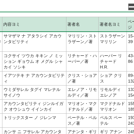
ペ
内容ヨミ
著者名
著者名ヨミ
ジ
サマザマ ナ アタラシイ アカウ
マリリン・スト
ストラザーン
15
学
ンタビリティ
ラザーン／著
マリリン
39
コクサイ ツウカ キキン ノ ミッ
リチャード・ハ
ハーパー リ
43
ション ギョウム オ メグル シャ
ーパー／著
チャード
86
カイ ソシキ
H.R.
イアツテキ ナ アカウンタビリテ
クリス・ショア
ショア クリ
89
ィ
／著
ス
13
ウミダサレル タグイ マレナル
エレノア・リモ
リモルディ
13
サイノウ
ルディ／著
エレノア
15
アカウンタビリティ ジンルイガ
マリオン・マク
マクドナルド
15
ク オウシュウ イインカイ
ドナルド／著
マリオン
18
トリックスター ノ ジレンマ
ペーテル・ペル
ペルス ペー
19
ス／著
テル
24
カンサ ニ フサレル アカウンタ
アナンタ・ギリ
ギリ アナン
24