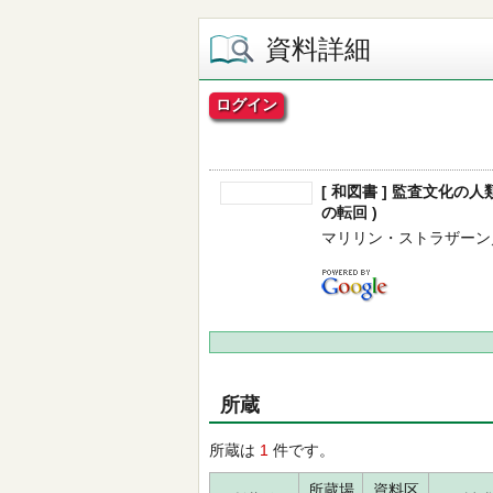
資料詳細
ログイン
[ 和図書 ] 監査文化の
の転回 )
マリリン・ストラザーン／編 --
所蔵
所蔵は
1
件です。
所蔵場
資料区