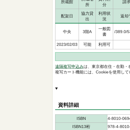
所蔵館
請
所
分
協力貸
利用状
配架日
返却
出
況
一般図
中央
3階A
/389.0/
書
2023/02/03
可能
利用可
遠隔複写申込み
は、東京都在住・在勤・
複写カート機能には、Cookieを使用し
資料詳細
ISBN
4-8010-069
ISBN13桁
978-4-8010