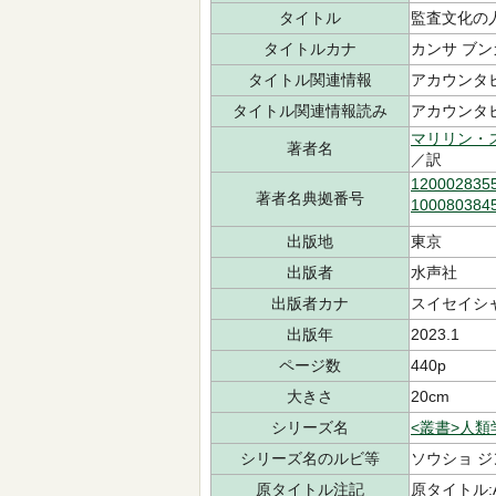
タイトル
監査文化の
タイトルカナ
カンサ ブン
タイトル関連情報
アカウンタ
タイトル関連情報読み
アカウンタ
マリリン・
著者名
／訳
120002835
著者名典拠番号
100080384
出版地
東京
出版者
水声社
出版者カナ
スイセイシ
出版年
2023.1
ページ数
440p
大きさ
20cm
シリーズ名
<叢書>人類
シリーズ名のルビ等
ソウショ ジ
原タイトル注記
原タイトル:Aud