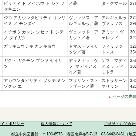
ビリティ ト メイホウ ト シテ ノ
／著
タ・クマール
27
セキニン
ジコ アカウンタビリティ リンリ
ヴァッソス・ア
アルギュルゥ
27
イミ ノ モンダイ
ルギュルゥ／著
ヴァッソス
29
イチボウ カンシ シセツ ト シテ
ヴェレッド・ア
アミット ヴ
30
ノ ダイガク
ミット／著
ェレッド
32
ガッキュウテキ カンキョウ
トマス・フィリ
フィリッツ
32
ッツ／著
トマス
35
ガクト ガクモン ブンヤ セイサ
ディミトラ・ゲ
ゲフ・マディ
35
ツ
フ=マディアヌ
アヌゥ ディ
38
ゥ／著
ミトラ
アカウンタビリティ ソシテ ミン
マリリン・スト
ストラザーン
38
ゾクシ エ
ラザーン／著
マリリン
42
ページの先
サイトポリシー
個人情報について
ご意見・お問合わ
都立中央図書館 〒106-8575 港区南麻布5-7-13 03-3442-8451（
地