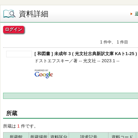
資料詳細
ログイン
1 件中、 1 件目
[ 和図書 ] 未成年 3 ( 光文社古典新訳文庫 KAト1-25 )
ドストエフスキー／著 -- 光文社 -- 2023.1 --
所蔵
所蔵は
1
件です。
所蔵館
所蔵場所
資料区分
請求記号
資料コード