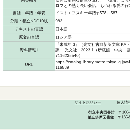
内容紹介
信仰に清冽な衝撃を受け、「復活」に向
ロフとの熱く長い会話。もつれる愛の行
書誌・年譜・年表
ドストエフスキー年譜:p578～587
分類：都立NDC10版
983
テキストの言語
日本語
原文の言語
ロシア語
『未成年 3』（光文社古典新訳文庫 KAト
資料情報1
訳 光文社 2023.1（所蔵館：中央 請求記
7116235540）
https://catalog.library.metro.tokyo.lg.jp
URL
116589
サイトポリシー
個人情
都立中央図書館 〒106-857
都立多摩図書館 〒185-852