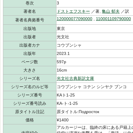
巻次
3
著者名
ドストエフスキー
／著,
亀山 郁夫
／訳
120000077090000
,
110001109790000
著者名典拠番号
出版地
東京
出版者
光文社
出版者カナ
コウブンシャ
出版年
2023.1
ページ数
597p
大きさ
16cm
シリーズ名
光文社古典新訳文庫
シリーズ名のルビ等
コウブンシャ コテン シンヤク ブンコ
シリーズ番号
KAト1-25
シリーズ番号読み
KA-ト-1-25
原タイトル注記
原タイトル:Подросток
価格
¥1400
アルカージーは、臨終の床にある戸籍上