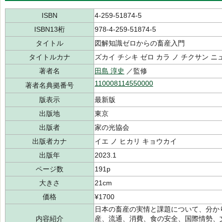
ISBN
4-259-51874-5
ISBN13桁
978-4-259-51874-5
タイトル
図解知識ゼロからの畜産入門
タイトルカナ
ズカイ チシキ ゼロ カラ ノ チクサン 
著者名
田島 淳史
／監修
110008114550000
著者名典拠番号
版表示
最新版
出版地
東京
出版者
家の光協会
出版者カナ
イエ ノ ヒカリ キョウカイ
出版年
2023.1
ページ数
191p
大きさ
21cm
価格
¥1700
日本の畜産の実情と課題について、分か
内容紹介
産、流通、消費、食の安全、国際情勢、