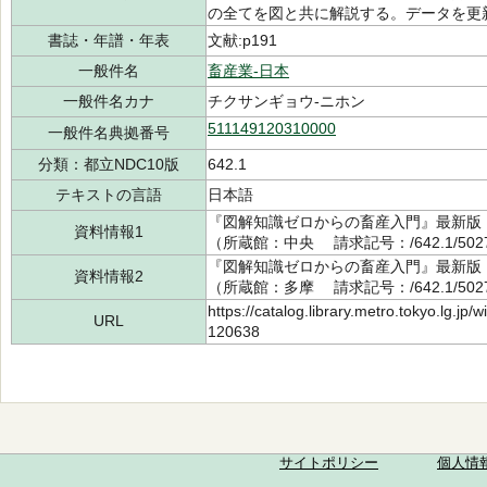
の全てを図と共に解説する。データを更
書誌・年譜・年表
文献:p191
一般件名
畜産業-日本
一般件名カナ
チクサンギョウ-ニホン
511149120310000
一般件名典拠番号
分類：都立NDC10版
642.1
テキストの言語
日本語
『図解知識ゼロからの畜産入門』最新版 田
資料情報1
（所蔵館：中央 請求記号：/642.1/5027
『図解知識ゼロからの畜産入門』最新版 田
資料情報2
（所蔵館：多摩 請求記号：/642.1/5027
https://catalog.library.metro.tokyo.lg.jp
URL
120638
サイトポリシー
個人情