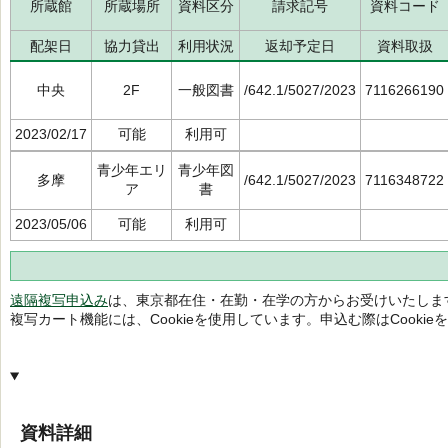
所蔵館
所蔵場所
資料区分
請求記号
資料コード
配架日
協力貸出
利用状況
返却予定日
資料取扱
中央
2F
一般図書
/642.1/5027/2023
7116266190
2023/02/17
可能
利用可
青少年エリ
青少年図
多摩
/642.1/5027/2023
7116348722
ア
書
2023/05/06
可能
利用可
遠隔複写申込み
は、東京都在住・在勤・在学の方からお受けいたしま
複写カート機能には、Cookieを使用しています。申込む際はCooki
資料詳細