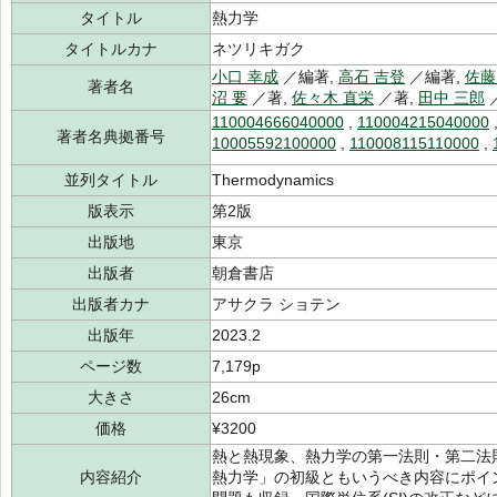
タイトル
熱力学
タイトルカナ
ネツリキガク
小口 幸成
／編著,
高石 吉登
／編著,
佐藤
著者名
沼 要
／著,
佐々木 直栄
／著,
田中 三郎
110004666040000
,
110004215040000
著者名典拠番号
10005592100000
,
110008115110000
,
並列タイトル
Thermodynamics
版表示
第2版
出版地
東京
出版者
朝倉書店
出版者カナ
アサクラ ショテン
出版年
2023.2
ページ数
7,179p
大きさ
26cm
価格
¥3200
熱と熱現象、熱力学の第一法則・第二法
内容紹介
熱力学」の初級ともいうべき内容にポイ