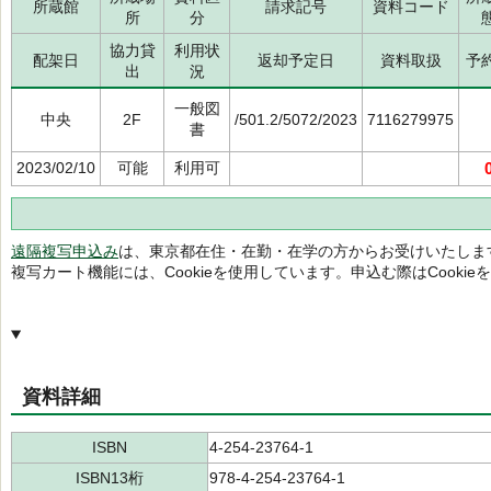
所蔵館
請求記号
資料コード
所
分
協力貸
利用状
配架日
返却予定日
資料取扱
予
出
況
一般図
中央
2F
/501.2/5072/2023
7116279975
書
2023/02/10
可能
利用可
遠隔複写申込み
は、東京都在住・在勤・在学の方からお受けいたしま
複写カート機能には、Cookieを使用しています。申込む際はCooki
資料詳細
ISBN
4-254-23764-1
ISBN13桁
978-4-254-23764-1