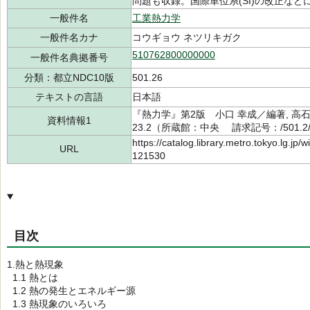
問題も収録。国際単位系(SI)の改正など
一般件名
工業熱力学
一般件名カナ
コウギョウ ネツリキガク
510762800000000
一般件名典拠番号
分類：都立NDC10版
501.26
テキストの言語
日本語
『熱力学』第2版 小口 幸成／編著, 高石
資料情報1
23.2（所蔵館：中央 請求記号：/501.2/5
https://catalog.library.metro.tokyo.lg.jp
URL
121530
目次
1.熱と熱現象
1.1 熱とは
1.2 熱の発生とエネルギー源
1.3 熱現象のいろいろ