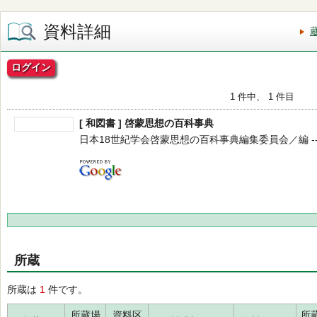
資料詳細
ログイン
1 件中、 1 件目
[ 和図書 ] 啓蒙思想の百科事典
日本18世紀学会啓蒙思想の百科事典編集委員会／編 -- 丸善出
所蔵
所蔵は
1
件です。
所蔵場
資料区
所