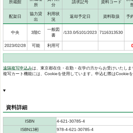
所蔵館
請求記号
資料コード
所
分
協力貸
利用状
配架日
返却予定日
資料取扱
予
出
況
一般図
中央
3階C
/133.0/5101/2023
7116313530
書
2023/02/28
可能
利用可
遠隔複写申込み
は、東京都在住・在勤・在学の方からお受けいたしま
複写カート機能には、Cookieを使用しています。申込む際はCooki
資料詳細
ISBN
4-621-30785-4
ISBN13桁
978-4-621-30785-4