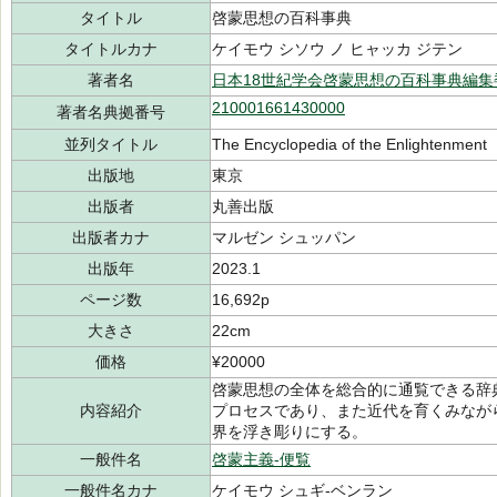
タイトル
啓蒙思想の百科事典
タイトルカナ
ケイモウ シソウ ノ ヒャッカ ジテン
著者名
日本18世紀学会啓蒙思想の百科事典編集
210001661430000
著者名典拠番号
並列タイトル
The Encyclopedia of the Enlightenment
出版地
東京
出版者
丸善出版
出版者カナ
マルゼン シュッパン
出版年
2023.1
ページ数
16,692p
大きさ
22cm
価格
¥20000
啓蒙思想の全体を総合的に通覧できる辞
内容紹介
プロセスであり、また近代を育くみなが
界を浮き彫りにする。
一般件名
啓蒙主義-便覧
一般件名カナ
ケイモウ シュギ-ベンラン