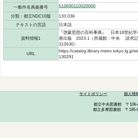
510690110020000
一般件名典拠番号
分類：都立NDC10版
133.036
テキストの言語
日本語
『啓蒙思想の百科事典』 日本18世紀
資料情報1
善出版 2023.1（所蔵館：中央 請求記号：/
313530）
https://catalog.library.metro.tokyo.lg.jp
URL
130291
サイトポリシー
個人情
都立中央図書館 〒106-857
都立多摩図書館 〒185-852