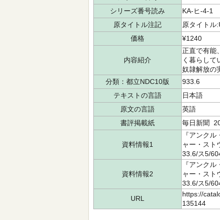
シリーズ番号読み
KA-ヒ-4-1
原タイトル注記
原タイトル:Unc
価格
¥1240
正直で有能
内容紹介
く暮らして
奴隷解放の
分類：都立NDC10版
933.6
テキストの言語
日本語
原文の言語
英語
書評掲載紙
毎日新聞 202
『アンクル・
資料情報1
ャー・ストウ
33.6/ス5/
『アンクル・
資料情報2
ャー・ストウ
33.6/ス5/
https://cata
URL
135144