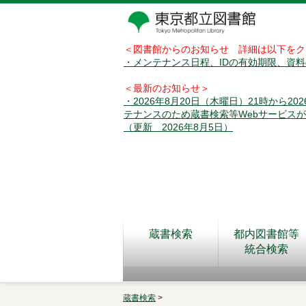
＜図書館からのお知らせ 詳細は以下をク
・メンテナンス日程、IDの有効期限、資
＜最新のお知らせ＞
・2026年8月20日（木曜日）21時から2
テナンスのため蔵書検索等Webサービス
（更新 2026年8月5日）
蔵書検索
都内図書館等
統合検索
蔵書検索
>