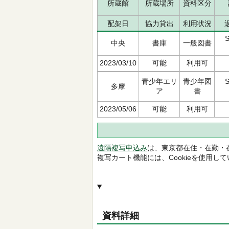
所蔵館
所蔵場所
資料区分
配架日
協力貸出
利用状況
S
中央
書庫
一般図書
2023/03/10
可能
利用可
青少年エリ
青少年図
S
多摩
ア
書
2023/05/06
可能
利用可
遠隔複写申込み
は、東京都在住・在勤・
複写カート機能には、Cookieを使用し
資料詳細