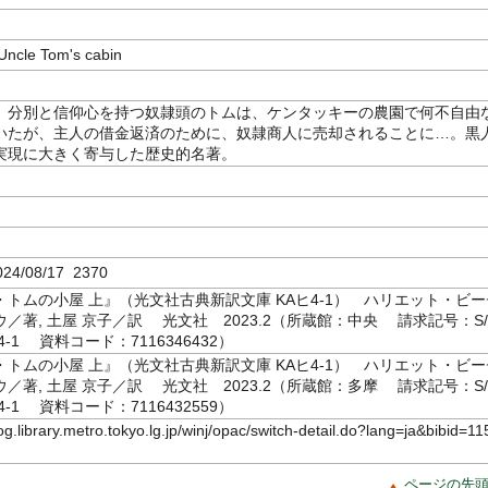
le Tom's cabin
、分別と信仰心を持つ奴隷頭のトムは、ケンタッキーの農園で何不自由
いたが、主人の借金返済のために、奴隷商人に売却されることに…。黒
実現に大きく寄与した歴史的名著。
4/08/17 2370
トムの小屋 上』（光文社古典新訳文庫 KAヒ4-1） ハリエット・ビー
／著, 土屋 京子／訳 光文社 2023.2（所蔵館：中央 請求記号：S/
604-1 資料コード：7116346432）
トムの小屋 上』（光文社古典新訳文庫 KAヒ4-1） ハリエット・ビー
／著, 土屋 京子／訳 光文社 2023.2（所蔵館：多摩 請求記号：S/
604-1 資料コード：7116432559）
log.library.metro.tokyo.lg.jp/winj/opac/switch-detail.do?lang=ja&bibid=11
ページの先