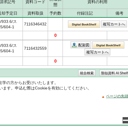
請求記号
資料コード
資料の利用
態
返却予定日
資料取扱
予約数
付録注記
備考
/933.6/ス
7116346432
Digital BookShelf
5/604-1
0
配架図
/933.6/ス
Digital BookShelf
7116432559
5/604-1
0
在学の方からお受けいたします。
ています。申込む際はCookieを有効にしてください。
ページの先