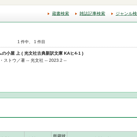
蔵書検索
雑誌記事検索
ジャンル検
1 件中、 1 件目
ムの小屋 上 ( 光文社古典新訳文庫 KAヒ4-1 )
／著 -- 光文社 -- 2023.2 --
所蔵状