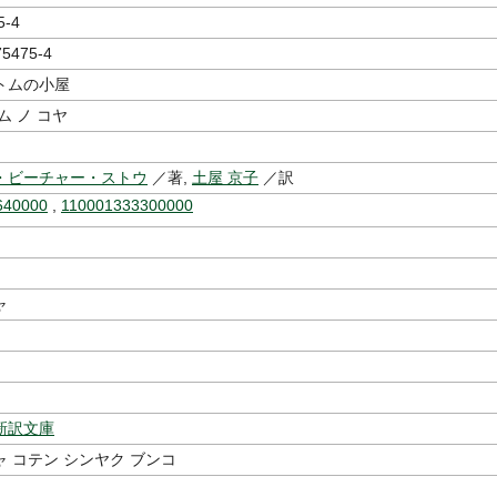
5-4
75475-4
トムの小屋
ム ノ コヤ
・ビーチャー・ストウ
／著,
土屋 京子
／訳
640000
,
110001333300000
ャ
新訳文庫
 コテン シンヤク ブンコ