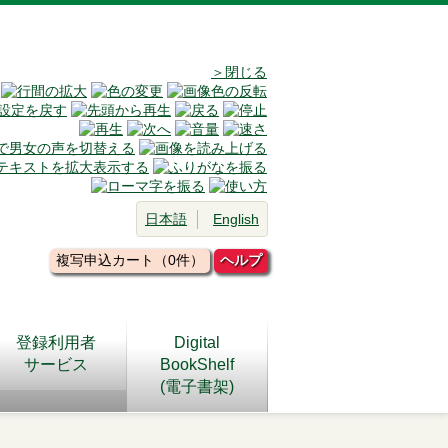
＞閉じる
日本語
English
複写申込カート（0件）
ヘルプ
登録利用者
Digital
サービス
BookShelf
(電子書架)