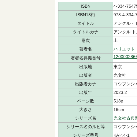
ISBN
4-334-7547
ISBN13桁
978-4-334-
タイトル
アンクル・
タイトルカナ
アンクル ト
巻次
上
著者名
ハリエット
120000286
著者名典拠番号
出版地
東京
出版者
光文社
出版者カナ
コウブンシ
出版年
2023.2
ページ数
518p
大きさ
16cm
シリーズ名
光文社古典
シリーズ名のルビ等
コウブンシャ
シリーズ番号
KAヒ4-1