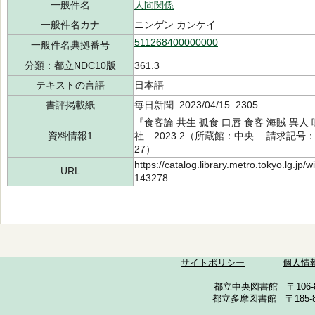
一般件名
人間関係
一般件名カナ
ニンゲン カンケイ
511268400000000
一般件名典拠番号
分類：都立NDC10版
361.3
テキストの言語
日本語
書評掲載紙
毎日新聞 2023/04/15 2305
『食客論 共生 孤食 口唇 食客 海賊 異人
資料情報1
社 2023.2（所蔵館：中央 請求記号：/36
27）
https://catalog.library.metro.tokyo.lg.jp
URL
143278
サイトポリシー
個人情
都立中央図書館 〒106-857
都立多摩図書館 〒185-852