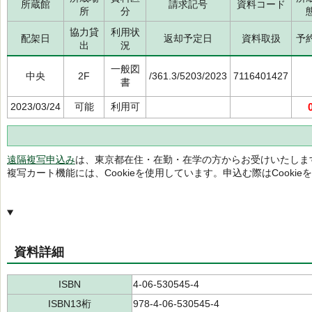
所蔵館
請求記号
資料コード
所
分
協力貸
利用状
配架日
返却予定日
資料取扱
予
出
況
一般図
中央
2F
/361.3/5203/2023
7116401427
書
2023/03/24
可能
利用可
遠隔複写申込み
は、東京都在住・在勤・在学の方からお受けいたしま
複写カート機能には、Cookieを使用しています。申込む際はCooki
資料詳細
ISBN
4-06-530545-4
ISBN13桁
978-4-06-530545-4