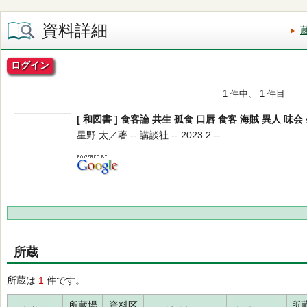
資料詳細
ログイン
1 件中、 1 件目
[ 和図書 ] 食客論 共生 孤食 口唇 食客 海賊 異人 味会
星野 太／著 -- 講談社 -- 2023.2 --
所蔵
所蔵は
1
件です。
所蔵場
資料区
所