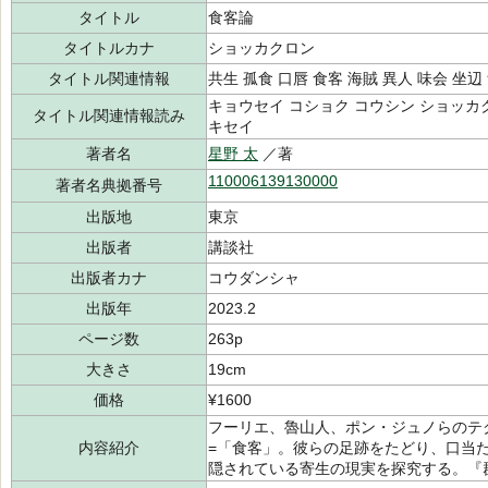
タイトル
食客論
タイトルカナ
ショッカクロン
タイトル関連情報
共生 孤食 口唇 食客 海賊 異人 味会 坐辺
キョウセイ コショク コウシン ショッカク
タイトル関連情報読み
キセイ
著者名
星野 太
／著
110006139130000
著者名典拠番号
出版地
東京
出版者
講談社
出版者カナ
コウダンシャ
出版年
2023.2
ページ数
263p
大きさ
19cm
価格
¥1600
フーリエ、魯山人、ポン・ジュノらのテ
内容紹介
=「食客」。彼らの足跡をたどり、口当
隠されている寄生の現実を探究する。『