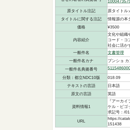
100047357
原タイトル注記
原タイトル:A
タイトルに関する注記
情報源の本
価格
¥3500
文化や組織
内容紹介
コード・コ
社会に活か
一般件名
文書管理
一般件名カナ
ブンショ カ
511548600
一般件名典拠番号
分類：都立NDC10版
018.09
テキストの言語
日本語
原文の言語
英語
『アーカイ
資料情報1
ケル・ピゴッ
求記号：/01
https://cata
URL
151438