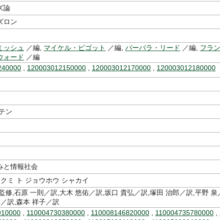
ズ論
ズロン
ミッシュ
／編,
マイケル・ピゴット
／編,
バーバラ・リード
／編,
フラ
ウォード
／編
240000
,
120003012150000
,
120003012170000
,
120003012180000
テン
みと情報社会
シクミ ト ジョウホウ シャカイ
監修,石原 一則／訳,大木 悠佑／訳,坂口 貴弘／訳,塚田 治郎／訳,平野 泉
興／訳,森本 祥子／訳
910000
,
110004730380000
,
110008146820000
,
110004735780000
,