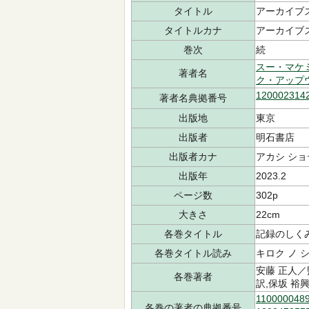
タイトル
アーカイブ
タイトルカナ
アーカイブ
巻次
続
スー・マケ
著者名
ク・アップ
120002314
著者名典拠番号
出版地
東京
出版者
明石書店
出版者カナ
アカシ ショ
出版年
2023.2
ページ数
302p
大きさ
22cm
各巻タイトル
記録のしく
各巻タイトル読み
キロク ノ 
安藤 正人／
各巻著者
訳,保坂 裕
110000048
各巻の著者の典拠番号