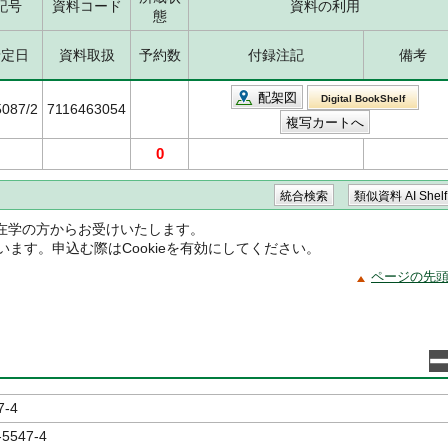
記号
資料コード
資料の利用
態
予定日
資料取扱
予約数
付録注記
備考
配架図
Digital BookShelf
5087/2
7116463054
0
在学の方からお受けいたします。
ています。申込む際はCookieを有効にしてください。
ページの先
7-4
-5547-4