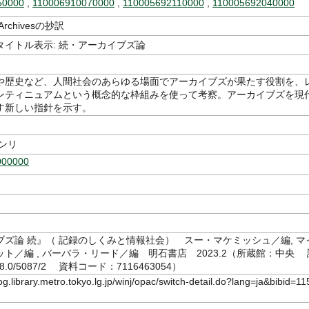
50000
,
110006910070000
,
110005692110000
,
110005692040000
rchivesの抄訳
タイトル表示: 続・アーカイブズ論
や歴史など、人間社会のあらゆる場面でアーカイブズが果たす役割を、
ンティニュアムという概念的な枠組みを使って考察。アーカイブズを現
す新しい指針を示す。
ンリ
000000
ブズ論 続』（ 記録のしくみと情報社会） スー・マケミッシュ／編, マ
ト／編 , バーバラ・リード／編 明石書店 2023.2（所蔵館：中央 
8.0/5087/2 資料コード：7116463054）
log.library.metro.tokyo.lg.jp/winj/opac/switch-detail.do?lang=ja&bibid=11