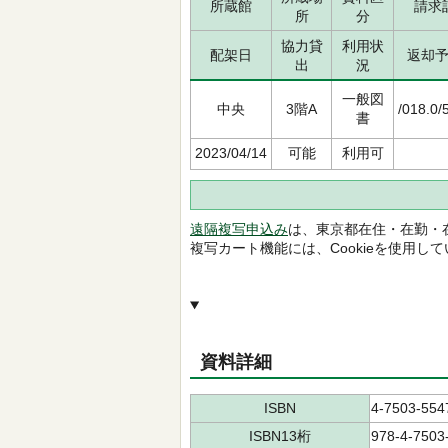
所蔵館
請求
所
分
協力貸
利用状
配架日
返却
出
況
一般図
中央
3階A
/018.0/
書
2023/04/14
可能
利用可
遠隔複写申込み
は、東京都在住・在勤・
複写カート機能には、Cookieを使用し
資料詳細
ISBN
4-7503-554
ISBN13桁
978-4-7503