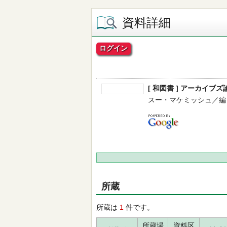
資料詳細
ログイン
[ 和図書 ] アーカイブズ
スー・マケミッシュ／編 -- 明
所蔵
所蔵は
1
件です。
所蔵場
資料区