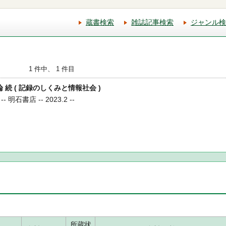
蔵書検索
雑誌記事検索
ジャンル検
1 件中、 1 件目
論 続 ( 記録のしくみと情報社会 )
石書店 -- 2023.2 --
所蔵状