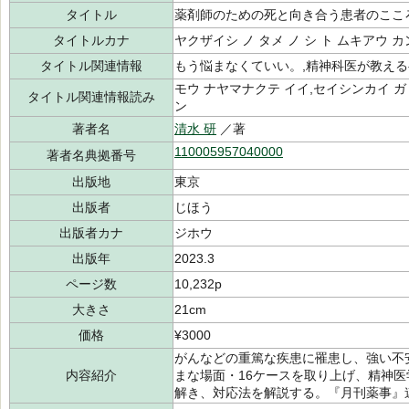
タイトル
薬剤師のための死と向き合う患者のここ
タイトルカナ
ヤクザイシ ノ タメ ノ シ ト ムキアウ カ
タイトル関連情報
もう悩まなくていい。,精神科医が教え
モウ ナヤマナクテ イイ,セイシンカイ ガ
タイトル関連情報読み
ン
著者名
清水 研
／著
110005957040000
著者名典拠番号
出版地
東京
出版者
じほう
出版者カナ
ジホウ
出版年
2023.3
ページ数
10,232p
大きさ
21cm
価格
¥3000
がんなどの重篤な疾患に罹患し、強い不
内容紹介
まな場面・16ケースを取り上げ、精神医
解き、対応法を解説する。『月刊薬事』