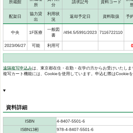
所蔵館
請求記号
資料コード
所
分
協力貸
利用状
配架日
返却予定日
資料取扱
予
出
況
一般図
中央
1F医療
/494.5/5991/2023
7116722110
書
2023/06/27
可能
利用可
遠隔複写申込み
は、東京都在住・在勤・在学の方からお受けいたしま
複写カート機能には、Cookieを使用しています。申込む際はCooki
資料詳細
ISBN
4-8407-5501-6
ISBN13桁
978-4-8407-5501-6