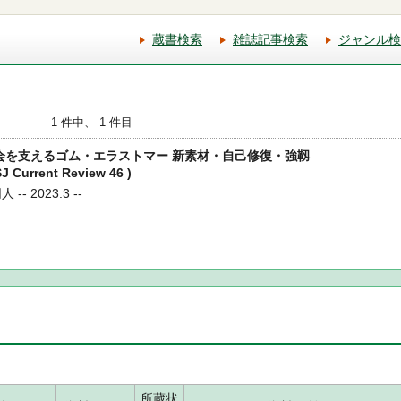
蔵書検索
雑誌記事検索
ジャンル検
1 件中、 1 件目
な社会を支えるゴム・エラストマー 新素材・自己修復・強靱
rrent Review 46 )
- 2023.3 --
所蔵状