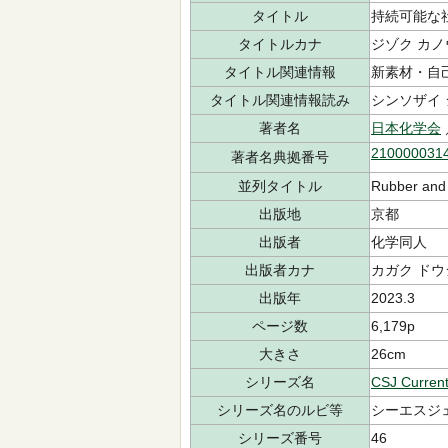
タイトル
持続可能な
タイトルカナ
ジゾク カノ
タイトル関連情報
新素材・自
タイトル関連情報読み
シンソザイ 
著者名
日本化学会
210000031
著者名典拠番号
並列タイトル
Rubber and 
出版地
京都
出版者
化学同人
出版者カナ
カガク ドウ
出版年
2023.3
ページ数
6,179p
大きさ
26cm
シリーズ名
CSJ Curren
シリーズ名のルビ等
シーエスジェ
シリーズ番号
46