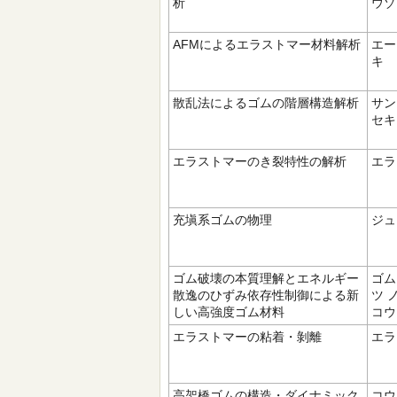
析
ウゾ
AFMによるエラストマー材料解析
エー
キ
散乱法によるゴムの階層構造解析
サン
セキ
エラストマーのき裂特性の解析
エラ
充塡系ゴムの物理
ジュ
ゴム破壊の本質理解とエネルギー
ゴム
散逸のひずみ依存性制御による新
ツ 
しい高強度ゴム材料
コウ
エラストマーの粘着・剝離
エラ
高架橋ゴムの構造・ダイナミック
コウ