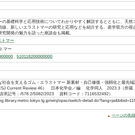
ーの基礎科学と応用技術についてわかりやすく解説するとともに、天然
前線、新しいエラストマーの研究と応用などを紹介する。産学双方の視
研究開発の魅力を語った座談会も掲載。
ストマー
ストマー
000000
,
510118200000000
な社会を支えるゴム・エラストマー 新素材・自己修復・強靱化と最先端
J Current Review 46） 日本化学会／編 化学同人 2023.3（所蔵
記号：/578.2/5082/2023 資料コード：7116532492）
log.library.metro.tokyo.lg.jp/winj/opac/switch-detail.do?lang=ja&bibid=11
ページの先