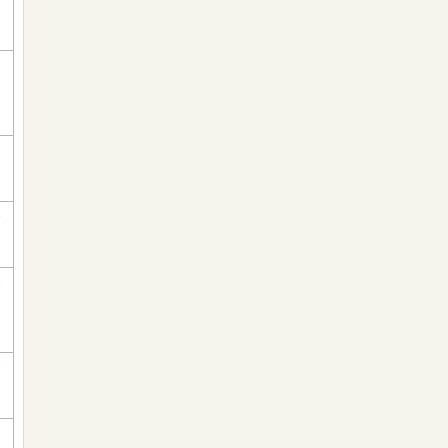
-
-
-
-
-
-