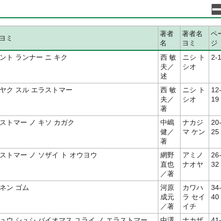
著者
著者名
ペ
ヨミ
名
ヨミ
ジ
ント ランナー ニ キク
西 敏
ニシ ト
2-
夫／
シオ
述
ヤク スル エラストマー
西 敏
ニシ ト
12
夫／
シオ
19
著
ストマー ノ キソ カガク
中嶋
ナカジ
20
健／
マ ケン
25
著
ストマー ノ ソザイ ト オウヨウ
網野
アミノ
26
直也
ナオヤ
32
／著
ネン ゴム
河原
カワハ
34
成元
ラ セイ
40
／著
イチ
ュウ シュシ バイオマス ユライ ノ エラストマー
中澤
ナカザ
41