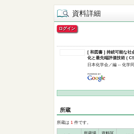
資料詳細
ログイン
[ 和図書 ] 持続可能
化と最先端評価技術 ( CSJ Cu
日本化学会／編 -- 化学同人 -
所蔵
所蔵は
1
件です。
所蔵場
資料区