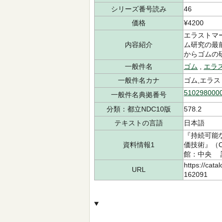
シリーズ番号読み
46
価格
¥4200
エラストマ
内容紹介
ム研究の最
からゴムの
一般件名
ゴム
,
エラ
一般件名カナ
ゴム,エラ
510298000
一般件名典拠番号
分類：都立NDC10版
578.2
テキストの言語
日本語
『持続可能
資料情報1
価技術』（CS
館：中央 請求
https://cata
URL
162091