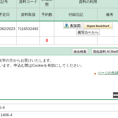
求記号
資料コード
資料の利用
態
予定日
資料取扱
予約数
付録注記
備考
配架図
Digital BookShelf
5082/2023
7116532492
0
在学の方からお受けいたします。
ています。申込む際はCookieを有効にしてください。
ページの先
6-4
-1406-4