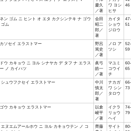
慶久
ワ ヨシ
46
／著
ヒサ
ネン ゴム ニ ヒント オ エタ カクシンテキ ナ ゴウ
会田
カイタ
47
 ゴム
昭二
ショウ
51
郎／
ジロウ
著
カソセイ エラストマー
野呂
ノロ ア
52
篤史
ツシ
59
／著
ドウ カキョウ ニ ヨル シナヤカ デ タフ ナ エラス
眞弓
マユミ
60
ー ノ カイハツ
皓一
コウイ
65
／著
チ
 シュウフクセイ エラストマー
中川
ナカガ
66
慎太
ワ シン
73
郎／
タロウ
著
ゴウ カキョウ エラストマー
以倉
イクラ
74
崚平
リョウ
79
／著
ヘイ
 エヌエムアールホウ ニ ヨル カキョウテン ノ コ
齊藤
サイト
80