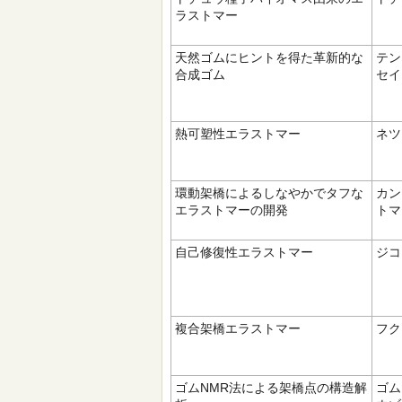
ラストマー
天然ゴムにヒントを得た革新的な
テン
合成ゴム
セイ
熱可塑性エラストマー
ネツ
環動架橋によるしなやかでタフな
カン
エラストマーの開発
トマ
自己修復性エラストマー
ジコ
複合架橋エラストマー
フク
ゴムNMR法による架橋点の構造解
ゴム