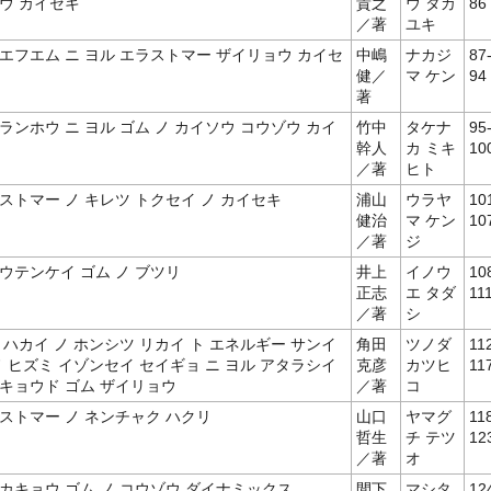
ウ カイセキ
貴之
ウ タカ
86
／著
ユキ
エフエム ニ ヨル エラストマー ザイリョウ カイセ
中嶋
ナカジ
87
健／
マ ケン
94
著
ランホウ ニ ヨル ゴム ノ カイソウ コウゾウ カイ
竹中
タケナ
95
幹人
カ ミキ
10
／著
ヒト
ストマー ノ キレツ トクセイ ノ カイセキ
浦山
ウラヤ
10
健治
マ ケン
10
／著
ジ
ウテンケイ ゴム ノ ブツリ
井上
イノウ
10
正志
エ タダ
11
／著
シ
 ハカイ ノ ホンシツ リカイ ト エネルギー サンイ
角田
ツノダ
11
ノ ヒズミ イゾンセイ セイギョ ニ ヨル アタラシイ
克彦
カツヒ
11
キョウド ゴム ザイリョウ
／著
コ
ストマー ノ ネンチャク ハクリ
山口
ヤマグ
11
哲生
チ テツ
12
／著
オ
カキョウ ゴム ノ コウゾウ ダイナミックス
間下
マシタ
12