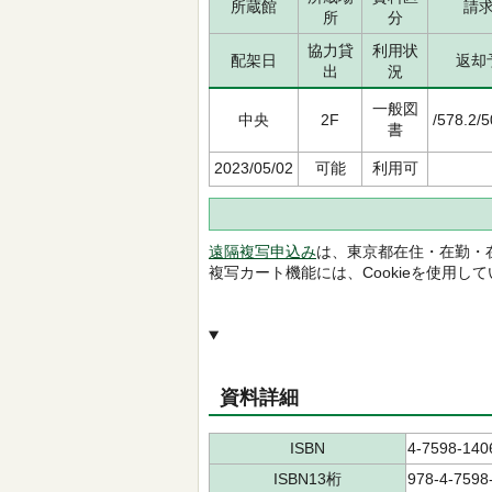
所蔵館
請
所
分
協力貸
利用状
配架日
返却
出
況
一般図
中央
2F
/578.2/
書
2023/05/02
可能
利用可
遠隔複写申込み
は、東京都在住・在勤・
複写カート機能には、Cookieを使用し
資料詳細
ISBN
4-7598-140
ISBN13桁
978-4-7598