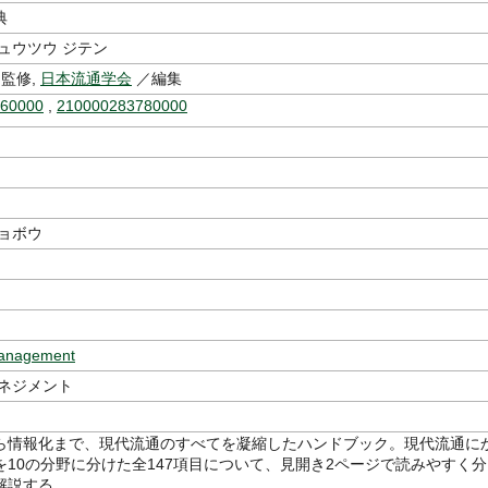
典
ュウツウ ジテン
監修,
日本流通学会
／編集
960000
,
210000283780000
ショボウ
anagement
マネジメント
ら情報化まで、現代流通のすべてを凝縮したハンドブック。現代流通に
を10の分野に分けた全147項目について、見開き2ページで読みやすく分
解説する。