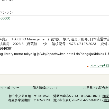
-ベンラン
060000
典』（HAKUTO Management）第3版 坂爪 浩史／監修, 日本流通学
書房 2023.3（所蔵館：中央 請求記号：/675.4/5127/2023 資料
564638）
log.library.metro.tokyo.lg.jp/winj/opac/switch-detail.do?lang=ja&bibid=11
ページの先
サイトポリシー
個人情報について
ご意見・お問合わ
都立中央図書館 〒106-8575 港区南麻布5-7-13 03-3442-8451（
地
都立多摩図書館 〒185-8520 国分寺市泉町2-2-26 042-359-4020（
地