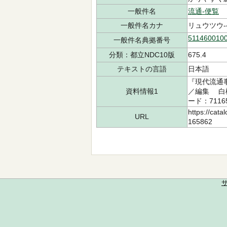
一般件名
流通-便覧
一般件名カナ
リュウツウ
511460010
一般件名典拠番号
分類：都立NDC10版
675.4
テキストの言語
日本語
『現代流通事
資料情報1
／編集 白桃
ード：7116
https://cata
URL
165862