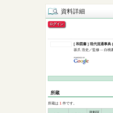
資料詳細
ログイン
[ 和図書 ] 現代流通事典 ( 
坂爪 浩史／監修 -- 白桃書房 
所蔵
所蔵は
1
件です。
資料区