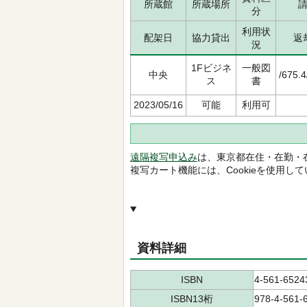
所蔵館
所蔵場所
分
利用状
配架日
協力貸出
返
況
1Fビジネ
一般図
中央
/675.
ス
書
2023/05/16
可能
利用可
遠隔複写申込み
は、東京都在住・在勤・
複写カート機能には、Cookieを使用し
資料詳細
ISBN
4-561-6524
ISBN13桁
978-4-561-