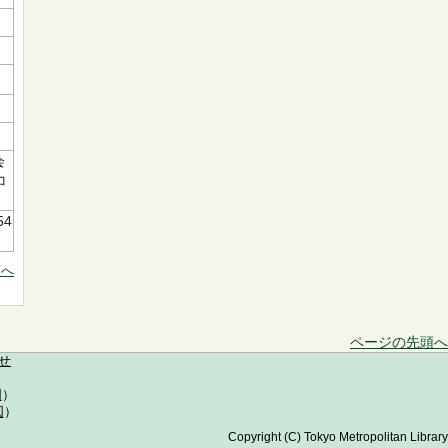
会
コ
54
頭へ
ページの先頭へ
せ
図
）
図
）
Copyright (C) Tokyo Metropolitan Library