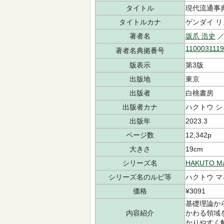
タイトル
現代流通事
タイトルカナ
ゲンダイ リ
著者名
坂爪 浩史
／
110003111
著者名典拠番号
版表示
第3版
出版地
東京
出版者
白桃書房
出版者カナ
ハクトウ 
出版年
2023.3
ページ数
12,342p
大きさ
19cm
シリーズ名
HAKUTO M
シリーズ名のルビ等
ハクトウ 
価格
¥3091
基礎理論か
内容紹介
かわる領域
かりやすく