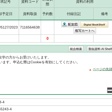
請求記号
資料コード
資料の利用
態
却予定日
資料取扱
予約数
付録注記
備考
配架図
Digital BookShelf
4/5127/2023
7116564638
0
在学の方からお受けいたします。
ています。申込む際はCookieを有効にしてください。
ページの先
3-4
65243-4