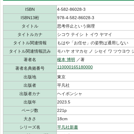
ISBN
4-582-86028-3
ISBN13桁
978-4-582-86028-3
タイトル
思考停止という病理
タイトルカナ
シコウ テイシ ト イウ ヤマイ
タイトル関連情報
もはや「お任せ」の姿勢は通用しない
タイトル関連情報読み
モハヤ オマカセ ノ シセイ ワ ツウヨウ 
著者名
榎本 博明
／著
110000165180000
著者名典拠番号
出版地
東京
出版者
平凡社
出版者カナ
ヘイボンシャ
出版年
2023.5
ページ数
221p
大きさ
18cm
シリーズ名
平凡社新書