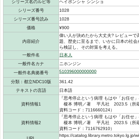
シリーズ名のルビ等
ヘイボンシャ シンショ
シリーズ番号
1028
シリーズ番号読み
1028
価格
¥900
偉い人が決めたから大丈夫? レビューで
内容紹介
題、歴史に至るまで、いかに日本の社会
ら検証し、その対策を考える。
一般件名
日本人
一般件名カナ
ニホンジン
510396000000000
一般件名典拠番号
分類：都立NDC10版
361.42
テキストの言語
日本語
『思考停止という病理 もはや「お任せ」
資料情報1
榎本 博明／著 平凡社 2023.5（所蔵館
資料コード：7116660124）
『思考停止という病理 もはや「お任せ」
資料情報2
榎本 博明／著 平凡社 2023.5（所蔵館
資料コード：7116762910）
https://catalog.library.metro.tokyo.lg.jp
URL