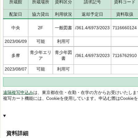
所蔵館
所蔵場所
資料区分
請求記号
資料コード
配架日
協力貸出
利用状況
返却予定日
資料取扱
中央
2F
一般図書
/361.4/6973/2023
7116660124
2023/06/09
可能
利用可
青少年エリ
青少年図
多摩
/361.4/6973/2023
7116762910
ア
書
2023/08/07
可能
利用可
遠隔複写申込み
は、東京都在住・在勤・在学の方からお受けいたしま
複写カート機能には、Cookieを使用しています。申込む際はCooki
資料詳細