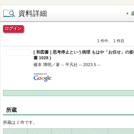
資料詳細
ログイン
1 件中、 1 件目
[ 和図書 ] 思考停止という病理 もはや「お任せ」の姿
書 1028 )
榎本 博明／著 -- 平凡社 -- 2023.5 --
所蔵
所蔵は
2
件です。