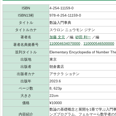
ISBN
4-254-11159-0
ISBN13桁
978-4-254-11159-0
タイトル
数論入門事典
タイトルカナ
スウロン ニュウモン ジテン
著者名
加藤 文元
／編,
砂田 利一
／編
110004634070000
,
110000546500000
著者名典拠番号
並列タイトル
Elementary Encyclopedia of Number Th
出版地
東京
出版者
朝倉書店
出版者カナ
アサクラ ショテン
出版年
2023.6
ページ数
8, 623p
大きさ
22cm
価格
¥10000
数論の基礎概念と展開を1冊で学ぶ入門
内容紹介
ンズプログラム、フェルマーら数学者の