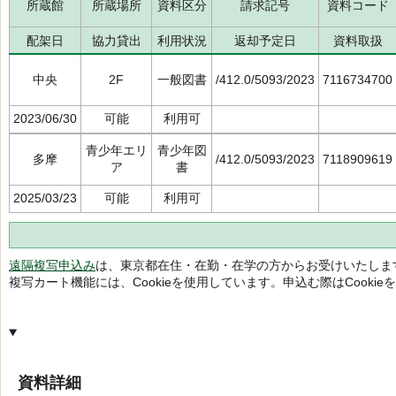
所蔵館
所蔵場所
資料区分
請求記号
資料コード
配架日
協力貸出
利用状況
返却予定日
資料取扱
中央
2F
一般図書
/412.0/5093/2023
7116734700
2023/06/30
可能
利用可
青少年エリ
青少年図
多摩
/412.0/5093/2023
7118909619
ア
書
2025/03/23
可能
利用可
遠隔複写申込み
は、東京都在住・在勤・在学の方からお受けいたしま
複写カート機能には、Cookieを使用しています。申込む際はCooki
資料詳細