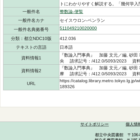
トにわかりやすく解説する。「幾何学入
一般件名
整数論-便覧
一般件名カナ
セイスウロン-ベンラン
511049210020000
一般件名典拠番号
分類：都立NDC10版
412.036
テキストの言語
日本語
『数論入門事典』 加藤 文元／編, 砂田 
資料情報1
央 請求記号：/412.0/5093/2023 資
『数論入門事典』 加藤 文元／編, 砂田 
資料情報2
摩 請求記号：/412.0/5093/2023 資
https://catalog.library.metro.tokyo.lg.jp
URL
189326
サイトポリシー
個人情
都立中央図書館 〒106-857