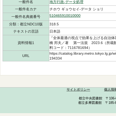
一般件名
地方行政-データ処理
一般件名カナ
チホウ ギョウセイ-データ ショリ
510465910010000
一般件名典拠番号
分類：都立NDC10版
318.5
テキストの言語
日本語
『全体最適の視点で効果を上げる自治体D
資料情報1
橋 邦夫／著 第一法規 2023.6（所蔵館：
料コード：7116781694）
https://catalog.library.metro.tokyo.lg.jp
URL
194334
サイトポリシー
個人情
都立中央図書館 〒106-857
都立多摩図書館 〒185-852