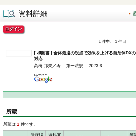
資料詳細
ログイン
1 件中、 1 件目
[ 和図書 ] 全体最適の視点で効果を上げる自治体DX
対応
高橋 邦夫／著 -- 第一法規 -- 2023.6 --
所蔵
所蔵は
1
件です。
所蔵場
資料区
所