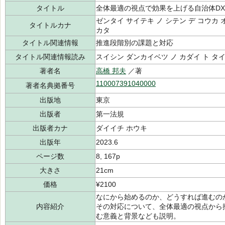
タイトル
全体最適の視点で効果を上げる自治体D
ゼンタイ サイテキ ノ シテン デ コウカ 
タイトルカナ
カタ
タイトル関連情報
推進段階別の課題と対応
タイトル関連情報読み
スイシン ダンカイベツ ノ カダイ ト タ
著者名
高橋 邦夫
／著
110007391040000
著者名典拠番号
出版地
東京
出版者
第一法規
出版者カナ
ダイイチ ホウキ
出版年
2023.6
ページ数
8, 167p
大きさ
21cm
価格
¥2100
なにから始めるのか、どうすれば進むの
内容紹介
その対応について、全体最適の視点から
む意義と背景なども説明。