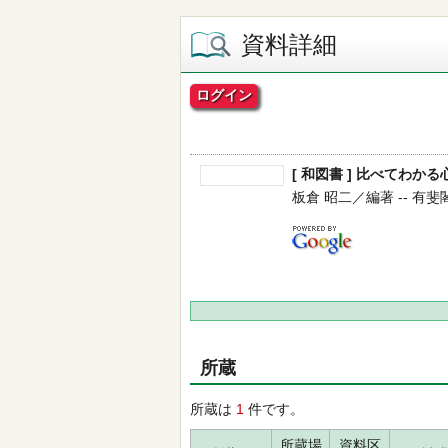
資料詳細
ログイン
[ 和図書 ] 比べてわか
板倉 昭二／編著 -- 有斐閣 --
所蔵
所蔵は
1
件です。
所蔵場
資料区