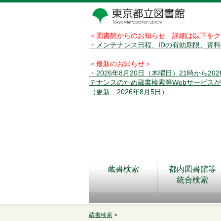
＜図書館からのお知らせ 詳細は以下をク
・メンテナンス日程、IDの有効期限、資
＜最新のお知らせ＞
・2026年8月20日（木曜日）21時から2
テナンスのため蔵書検索等Webサービス
（更新 2026年8月5日）
蔵書検索
都内図書館等
統合検索
蔵書検索
>