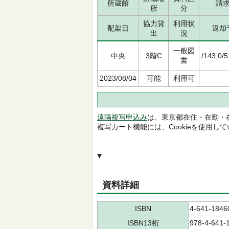
所蔵館
請
所
分
協力貸
利用状
配架日
返却
出
況
一般図
中央
3階C
/143.0/
書
2023/08/04
可能
利用可
遠隔複写申込み
は、東京都在住・在勤・
複写カート機能には、Cookieを使用し
資料詳細
ISBN
4-641-1846
ISBN13桁
978-4-641-