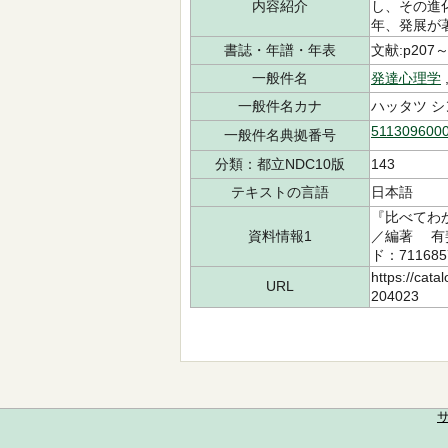
内容紹介
し、その進
年、発展が
書誌・年譜・年表
文献:p207～
一般件名
発達心理学
一般件名カナ
ハッタツ シ
511309600
一般件名典拠番号
分類：都立NDC10版
143
テキストの言語
日本語
『比べてわ
資料情報1
／編著 有斐
ド：711685
https://cata
URL
204023