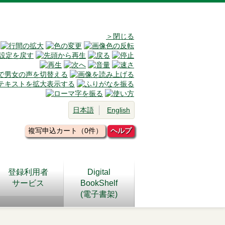
＞閉じる
日本語
English
複写申込カート（0件）
ヘルプ
登録利用者
Digital
サービス
BookShelf
(電子書架)