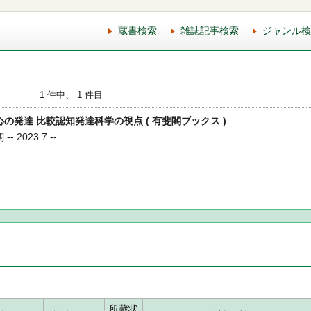
蔵書検索
雑誌記事検索
ジャンル検
1 件中、 1 件目
る心の発達 比較認知発達科学の視点 ( 有斐閣ブックス )
 2023.7 --
所蔵状