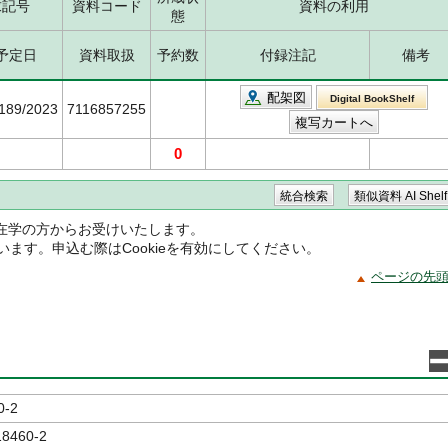
求記号
資料コード
資料の利用
態
予定日
資料取扱
予約数
付録注記
備考
配架図
Digital BookShelf
5189/2023
7116857255
0
在学の方からお受けいたします。
ています。申込む際はCookieを有効にしてください。
ページの先
0-2
18460-2