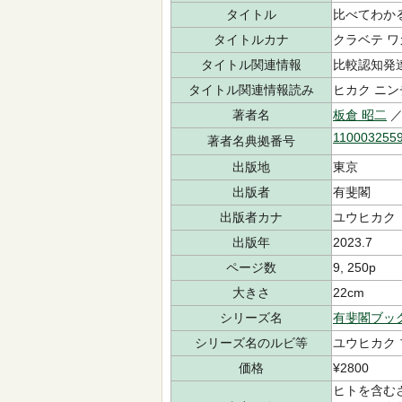
タイトル
比べてわか
タイトルカナ
クラベテ ワ
タイトル関連情報
比較認知発
タイトル関連情報読み
ヒカク ニン
著者名
板倉 昭二
／
110003255
著者名典拠番号
出版地
東京
出版者
有斐閣
出版者カナ
ユウヒカク
出版年
2023.7
ページ数
9, 250p
大きさ
22cm
シリーズ名
有斐閣ブッ
シリーズ名のルビ等
ユウヒカク
価格
¥2800
ヒトを含む