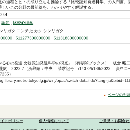
化の過程とヒトの成り立ちを推論する「比較認知発達科学」の入門書。
著しいこの分野の最前線を、わかりやすく解説する。
244
,
認知
,
比較心理学
ンリガク,ニンチ,ヒカク シンリガク
000000
,
511277300000000
,
511318600000000
かる心の発達 比較認知発達科学の視点』（有斐閣ブックス） 板倉 昭
閣 2023.7（所蔵館：中央 請求記号：/143.0/5189/2023 資料コ
7255）
log.library.metro.tokyo.lg.jp/winj/opac/switch-detail.do?lang=ja&bibid=11
ページの先
サイトポリシー
個人情報について
ご意見・お問合わ