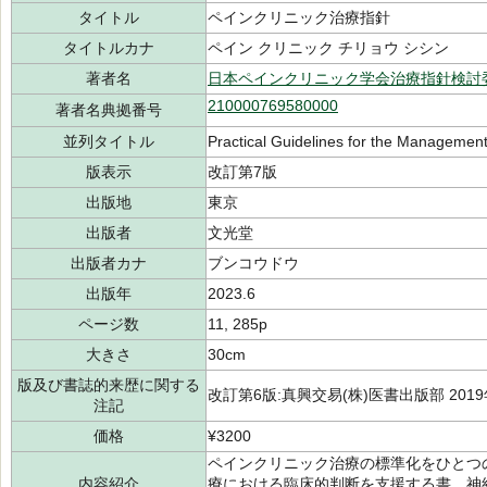
タイトル
ペインクリニック治療指針
タイトルカナ
ペイン クリニック チリョウ シシン
著者名
日本ペインクリニック学会治療指針検討
210000769580000
著者名典拠番号
並列タイトル
Practical Guidelines for the Management
版表示
改訂第7版
出版地
東京
出版者
文光堂
出版者カナ
ブンコウドウ
出版年
2023.6
ページ数
11, 285p
大きさ
30cm
版及び書誌的来歴に関する
改訂第6版:真興交易(株)医書出版部 201
注記
価格
¥3200
ペインクリニック治療の標準化をひとつ
内容紹介
療における臨床的判断を支援する書。神