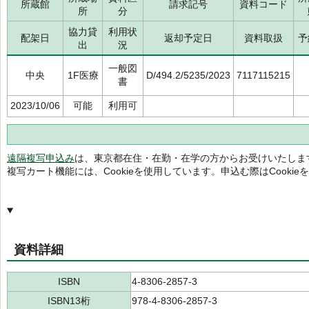
所蔵館
請求記号
資料コード
所
分
協力貸
利用状
配架日
返却予定日
資料取扱
予
出
況
一般図
中央
1F医療
D/494.2/5235/2023
7117115215
書
2023/10/06
可能
利用可
遠隔複写申込み
は、東京都在住・在勤・在学の方からお受けいたしま
複写カート機能には、Cookieを使用しています。申込む際はCooki
資料詳細
ISBN
4-8306-2857-3
ISBN13桁
978-4-8306-2857-3