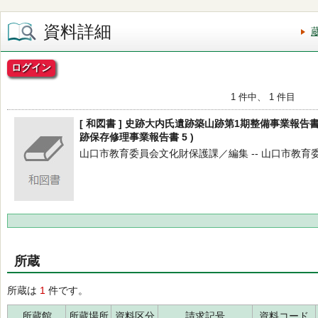
資料詳細
ログイン
1 件中、 1 件目
[ 和図書 ] 史跡大内氏遺跡築山跡第1期整備事業報告
跡保存修理事業報告書 5 )
山口市教育委員会文化財保護課／編集 -- 山口市教育委員会 -
所蔵
所蔵は
1
件です。
所蔵館
所蔵場所
資料区分
請求記号
資料コード