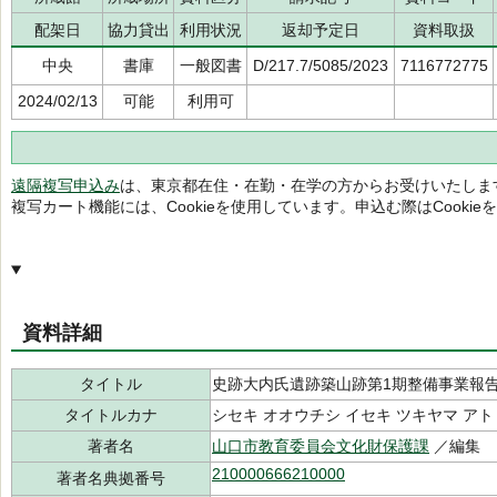
配架日
協力貸出
利用状況
返却予定日
資料取扱
中央
書庫
一般図書
D/217.7/5085/2023
7116772775
2024/02/13
可能
利用可
遠隔複写申込み
は、東京都在住・在勤・在学の方からお受けいたしま
複写カート機能には、Cookieを使用しています。申込む際はCooki
資料詳細
タイトル
史跡大内氏遺跡築山跡第1期整備事業報
タイトルカナ
シセキ オオウチシ イセキ ツキヤマ アト
著者名
山口市教育委員会文化財保護課
／編集
210000666210000
著者名典拠番号