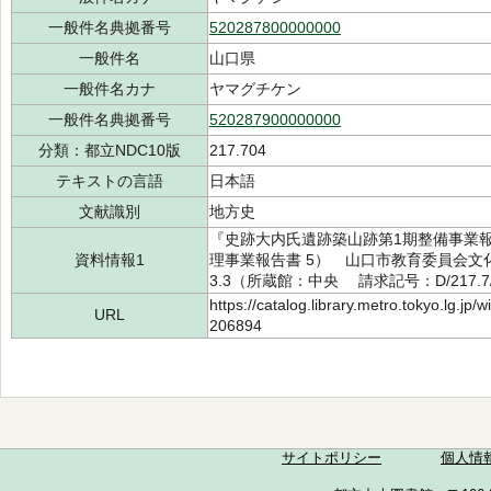
一般件名典拠番号
520287800000000
一般件名
山口県
一般件名カナ
ヤマグチケン
一般件名典拠番号
520287900000000
分類：都立NDC10版
217.704
テキストの言語
日本語
文献識別
地方史
『史跡大内氏遺跡築山跡第1期整備事業
資料情報1
理事業報告書 5） 山口市教育委員会文
3.3（所蔵館：中央 請求記号：D/217.7/5
https://catalog.library.metro.tokyo.lg.jp
URL
206894
サイトポリシー
個人情