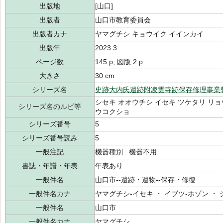
出版地
[山口]
出版者
山口市教育委員会
出版者カナ
ヤマグチシ キョウイク イインカイ
出版年
2023.3
ページ数
145 p, 図版 2 p
大きさ
30 cm
シリーズ名
史跡大内氏遺跡附凌雲寺跡保存修理事業
シセキ オオウチシ イセキ ツケタリ リョ
シリーズ名のルビ等
ウコクショ
シリーズ番号
5
シリーズ番号読み
5
一般注記
機器種別 : 機器不用
書誌・年譜・年表
年表あり
一般件名
山口市--遺跡・遺物--保存・修復
一般件名カナ
ヤマグチシ-イセキ ・ イブツ-ホゾン ・
一般件名
山口市
一般件名カナ
ヤマグチシ