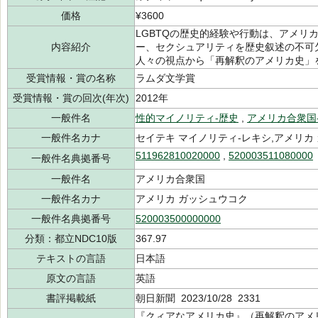
価格
¥3600
LGBTQの歴史的経験や行動は、アメリ
内容紹介
ー、セクシュアリティを歴史叙述の不可
人々の視点から「再解釈のアメリカ史」
受賞情報・賞の名称
ラムダ文学賞
受賞情報・賞の回次(年次)
2012年
一般件名
性的マイノリティ-歴史
,
アメリカ合衆国
一般件名カナ
セイテキ マイノリティ-レキシ,アメリカ
511962810020000
,
520003511080000
一般件名典拠番号
一般件名
アメリカ合衆国
一般件名カナ
アメリカ ガッシュウコク
一般件名典拠番号
520003500000000
分類：都立NDC10版
367.97
テキストの言語
日本語
原文の言語
英語
書評掲載紙
朝日新聞 2023/10/28 2331
『クィアなアメリカ史』（再解釈のアメリ