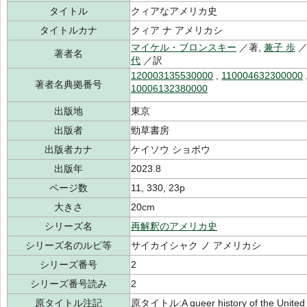
タイトル
クィアなアメリカ史
タイトルカナ
クィア ナ アメリカシ
マイケル・ブロンスキー
／著,
兼子 歩
／
著者名
代
／訳
120003135530000
,
110004632300000
著者名典拠番号
10006132380000
出版地
東京
出版者
勁草書房
出版者カナ
ケイソウ ショボウ
出版年
2023.8
ページ数
11, 330, 23p
大きさ
20cm
シリーズ名
再解釈のアメリカ史
シリーズ名のルビ等
サイカイシャク ノ アメリカシ
シリーズ番号
2
シリーズ番号読み
2
原タイトル注記
原タイトル:A queer history of the United 