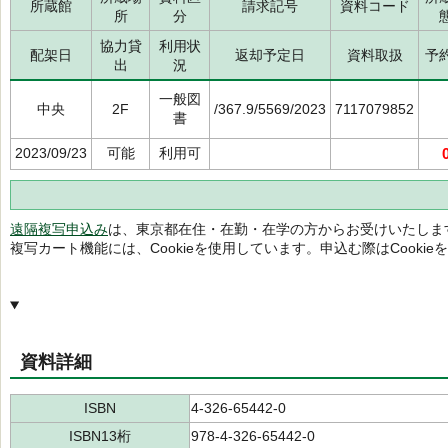
所蔵館
請求記号
資料コード
所
分
協力貸
利用状
配架日
返却予定日
資料取扱
予
出
況
一般図
中央
2F
/367.9/5569/2023
7117079852
書
2023/09/23
可能
利用可
遠隔複写申込み
は、東京都在住・在勤・在学の方からお受けいたしま
複写カート機能には、Cookieを使用しています。申込む際はCooki
資料詳細
ISBN
4-326-65442-0
ISBN13桁
978-4-326-65442-0