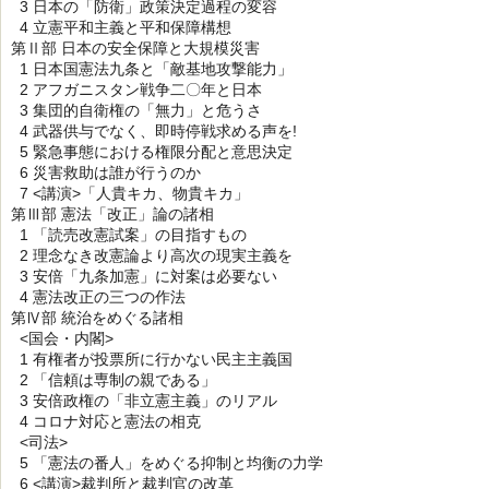
3 日本の「防衛」政策決定過程の変容
4 立憲平和主義と平和保障構想
第Ⅱ部 日本の安全保障と大規模災害
1 日本国憲法九条と「敵基地攻撃能力」
2 アフガニスタン戦争二〇年と日本
3 集団的自衛権の「無力」と危うさ
4 武器供与でなく、即時停戦求める声を!
5 緊急事態における権限分配と意思決定
6 災害救助は誰が行うのか
7 <講演>「人貴キカ、物貴キカ」
第Ⅲ部 憲法「改正」論の諸相
1 「読売改憲試案」の目指すもの
2 理念なき改憲論より高次の現実主義を
3 安倍「九条加憲」に対案は必要ない
4 憲法改正の三つの作法
第Ⅳ部 統治をめぐる諸相
<国会・内閣>
1 有権者が投票所に行かない民主主義国
2 「信頼は専制の親である」
3 安倍政権の「非立憲主義」のリアル
4 コロナ対応と憲法の相克
<司法>
5 「憲法の番人」をめぐる抑制と均衡の力学
6 <講演>裁判所と裁判官の改革