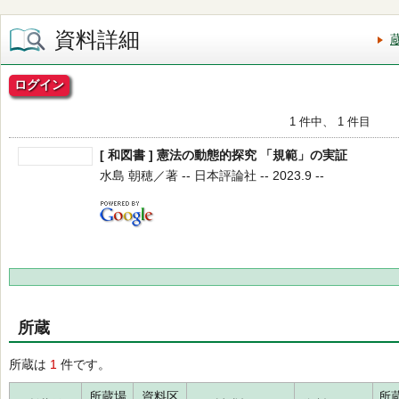
資料詳細
ログイン
1 件中、 1 件目
[ 和図書 ] 憲法の動態的探究 「規範」の実証
水島 朝穂／著 -- 日本評論社 -- 2023.9 --
所蔵
所蔵は
1
件です。
所蔵場
資料区
所