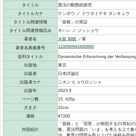
タイトル
憲法の動態的探究
タイトルカナ
ケンポウ ノ ドウタイテキ タンキュウ
タイトル関連情報
「規範」の実証
タイトル関連情報読み
キハン ノ ジッショウ
著者名
水島 朝穂
／著
110000943400000
著者名典拠番号
並列タイトル
Dynamische Erforschung der Verfassun
出版地
東京
出版者
日本評論社
出版者カナ
ニホン ヒョウロンシャ
出版年
2023.9
ページ数
23, 425p
大きさ
22cm
価格
¥7200
「規範」と「現実」が相剋する21世紀
内容紹介
集。憲法問題の「いま」を考える上で参
治、教育の問題を取り上げた論稿を収録