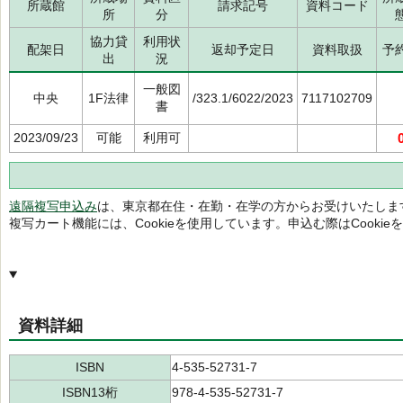
所蔵館
請求記号
資料コード
所
分
協力貸
利用状
配架日
返却予定日
資料取扱
予
出
況
一般図
中央
1F法律
/323.1/6022/2023
7117102709
書
2023/09/23
可能
利用可
遠隔複写申込み
は、東京都在住・在勤・在学の方からお受けいたしま
複写カート機能には、Cookieを使用しています。申込む際はCooki
資料詳細
ISBN
4-535-52731-7
ISBN13桁
978-4-535-52731-7