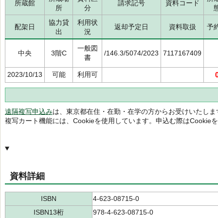
所蔵館
請求記号
資料コード
所
分
協力貸
利用状
配架日
返却予定日
資料取扱
予
出
況
一般図
中央
3階C
/146.3/5074/2023
7117167409
書
2023/10/13
可能
利用可
遠隔複写申込み
は、東京都在住・在勤・在学の方からお受けいたしま
複写カート機能には、Cookieを使用しています。申込む際はCooki
資料詳細
ISBN
4-623-08715-0
ISBN13桁
978-4-623-08715-0