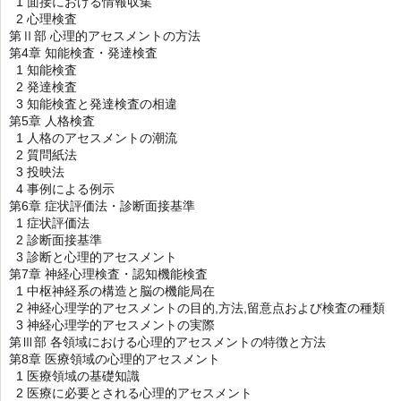
1 面接における情報収集
2 心理検査
第Ⅱ部 心理的アセスメントの方法
第4章 知能検査・発達検査
1 知能検査
2 発達検査
3 知能検査と発達検査の相違
第5章 人格検査
1 人格のアセスメントの潮流
2 質問紙法
3 投映法
4 事例による例示
第6章 症状評価法・診断面接基準
1 症状評価法
2 診断面接基準
3 診断と心理的アセスメント
第7章 神経心理検査・認知機能検査
1 中枢神経系の構造と脳の機能局在
2 神経心理学的アセスメントの目的,方法,留意点および検査の種類
3 神経心理学的アセスメントの実際
第Ⅲ部 各領域における心理的アセスメントの特徴と方法
第8章 医療領域の心理的アセスメント
1 医療領域の基礎知識
2 医療に必要とされる心理的アセスメント