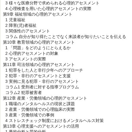
3 様々な医療分野で求められる心理的アセスメント
4 心理検査を用いた心理的アセスメントの実際
第9章 福祉領域の心理的アセスメント
1 児童福祉
2 障害(児)者福祉
3 関係性のアセスメント
コラム 自分が知り得たことでなく来談者が知りたいことを伝える
第10章 教育領域の心理的アセスメント
1 「問題」をどのようにとらえるか
2 心理的アセスメントの対象
3 アセスメントの実際
第11章 司法領域の心理的アセスメント
1 犯罪をした人と非行少年へのアプローチ
2 犯罪・非行のアセスメントと支援
3 実例に見る犯罪・非行のアセスメント
コラム1 受刑者に対する指導プログラム
コラム2 犯罪被害者
第12章 産業・労働領域の心理的アセスメント
1 職場のメンタルヘルスの現状と課題
2 産業・労働領域での心理臨床の実際
3 産業・労働領域での事例
4 ストレスチェック制度におけるメンタルヘルス対策
第13章 心理支援へのアセスメントの活用
1 量的分析と質的分析