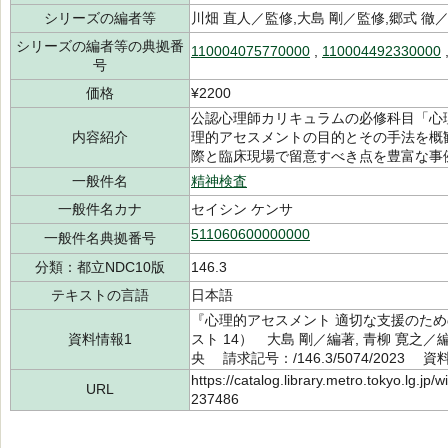
シリーズの編者等
川畑 直人／監修,大島 剛／監修,郷式 徹
シリーズの編者等の典拠番
110004075770000
,
110004492330000
号
価格
¥2200
公認心理師カリキュラムの必修科目「心
内容紹介
理的アセスメントの目的とその手法を概
際と臨床現場で留意すべき点を豊富な事
一般件名
精神検査
一般件名カナ
セイシン ケンサ
511060600000000
一般件名典拠番号
分類：都立NDC10版
146.3
テキストの言語
日本語
『心理的アセスメント 適切な支援のた
資料情報1
スト 14） 大島 剛／編著, 青柳 寛之
央 請求記号：/146.3/5074/2023 資
https://catalog.library.metro.tokyo.lg.jp
URL
237486