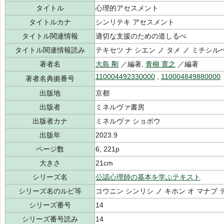
タイトル
心理的アセスメント
タイトルカナ
シンリテキ アセスメント
タイトル関連情報
適切な支援のための道しるべ
タイトル関連情報読み
テキセツ ナ シエン ノ タメ ノ ミチシル
著者名
大島 剛
／編著,
青柳 寛之
／編著
110004492330000
,
110004849880000
著者名典拠番号
出版地
京都
出版者
ミネルヴァ書房
出版者カナ
ミネルヴァ ショボウ
出版年
2023.9
ページ数
6, 221p
大きさ
21cm
シリーズ名
公認心理師の基本を学ぶテキスト
シリーズ名のルビ等
コウニン シンリシ ノ キホン オ マナブ
シリーズ番号
14
シリーズ番号読み
14